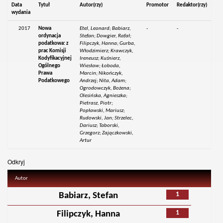
Data
Tytuł
Autor(rzy)
Promotor
Redaktor(rzy)
wydania
2017
Nowa
Etel, Leonard; Babiarz,
-
-
ordynacja
Stefan; Dowgier, Rafał;
podatkowa: z
Filipczyk, Hanna; Gurba,
prac Komisji
Włodzimierz; Krawczyk,
Kodyfikacyjnej
Ireneusz; Kuśnierz,
Ogólnego
Wiesław; Łoboda,
Prawa
Marcin; Nikończyk,
Podatkowego
Andrzej; Nita, Adam;
Ogrodowczyk, Bożena;
Olesińska, Agnieszka;
Pietrasz, Piotr;
Popławski, Mariusz;
Rudowski, Jan; Strzelec,
Dariusz; Taborski,
Grzegorz; Zajączkowski,
Artur
Odkryj
Autor
1
Babiarz, Stefan
1
Filipczyk, Hanna