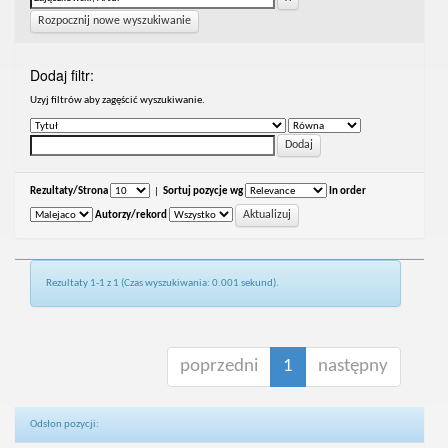
Rozpocznij nowe wyszukiwanie
Dodaj filtr:
Uzyj filtrów aby zagęścić wyszukiwanie.
Rezultaty/Strona
|
Sortuj pozycje wg
In order
Autorzy/rekord
Rezultaty 1-1 z 1 (Czas wyszukiwania: 0.001 sekund).
poprzedni
1
następny
Odsłon pozycji: