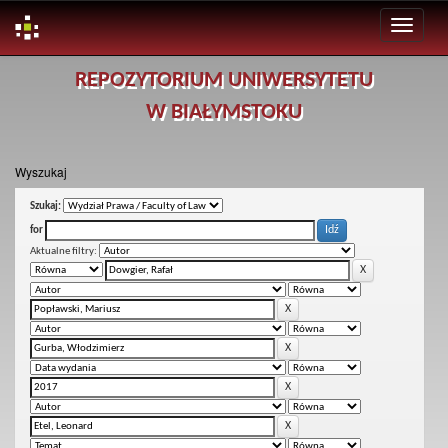
Skip
REPOZYTORIUM UNIWERSYTETU
navigation
W BIAŁYMSTOKU
Wyszukaj
Szukaj:
for
Aktualne filtry: