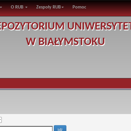
O RUB
Zespoły RUB
Pomoc
EPOZYTORIUM UNIWERSYTE
W BIAŁYMSTOKU