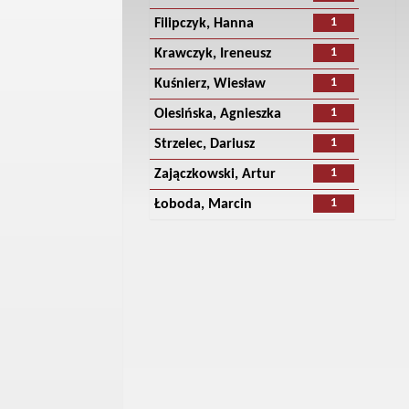
1
Filipczyk, Hanna
1
Krawczyk, Ireneusz
1
Kuśnierz, Wiesław
1
Olesińska, Agnieszka
1
Strzelec, Dariusz
1
Zajączkowski, Artur
1
Łoboda, Marcin