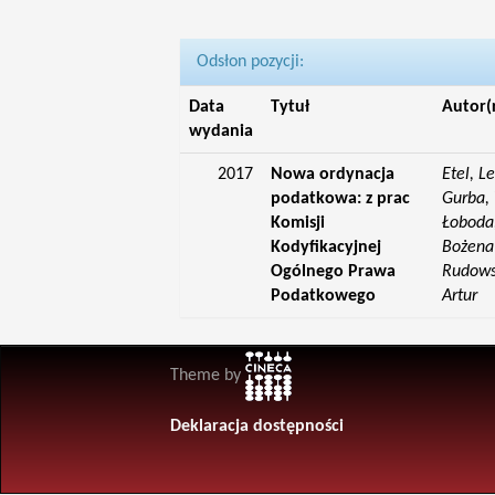
Odsłon pozycji:
Data
Tytuł
Autor(
wydania
2017
Nowa ordynacja
Etel, L
podatkowa: z prac
Gurba, 
Komisji
Łoboda,
Kodyfikacyjnej
Bożena;
Ogólnego Prawa
Rudowsk
Podatkowego
Artur
Theme by
Deklaracja dostępności