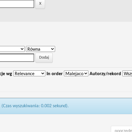
cje wg
In order
Autorzy/rekord
1 (Czas wyszukiwania: 0.002 sekund).
poprzedn