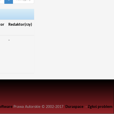
tor
Redaktor(rzy)
-
oftware
Prawa Autorskie © 2002-2017
Duraspace
-
Zgłoś problem