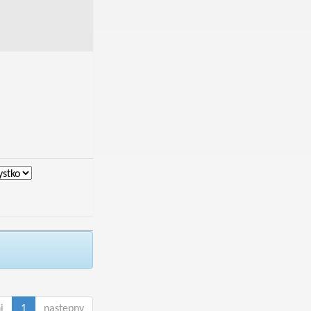
i
1
następny