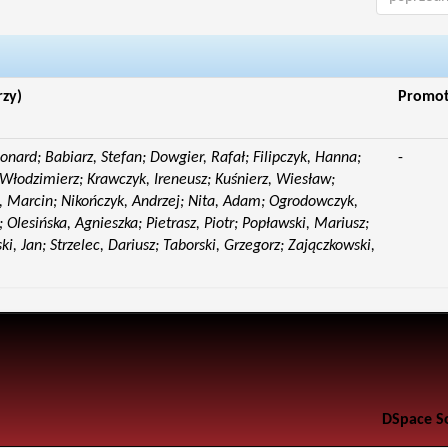
rzy)
Promo
eonard; Babiarz, Stefan; Dowgier, Rafał; Filipczyk, Hanna;
-
Włodzimierz; Krawczyk, Ireneusz; Kuśnierz, Wiesław;
 Marcin; Nikończyk, Andrzej; Nita, Adam; Ogrodowczyk,
 Olesińska, Agnieszka; Pietrasz, Piotr; Popławski, Mariusz;
i, Jan; Strzelec, Dariusz; Taborski, Grzegorz; Zajączkowski,
DSpace S