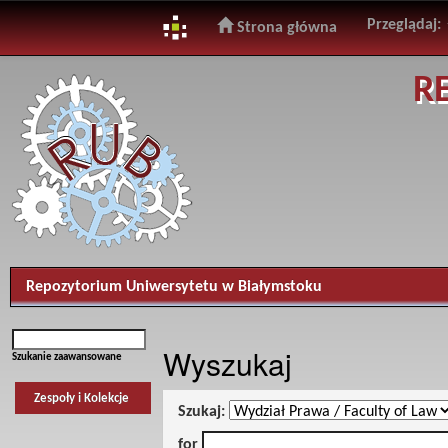
Przeglądaj:
Strona główna
Skip
R
navigation
Repozytorium Uniwersytetu w Białymstoku
Wyszukaj
Szukanie zaawansowane
Zespoły i Kolekcje
Szukaj:
for