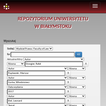
Skip
REPOZYTORIUM UNIWERSYTETU
navigation
W BIAŁYMSTOKU
Wyszukaj
Szukaj:
for
Aktualne filtry: