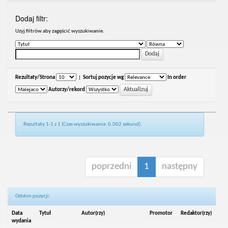
Dodaj filtr:
Uzyj filtrów aby zagęścić wyszukiwanie.
Rezultaty/Strona
|
Sortuj pozycje wg
In order
Autorzy/rekord
Rezultaty 1-1 z 1 (Czas wyszukiwania: 0.002 sekund).
poprzedni
1
następny
Odsłon pozycji:
Data
Tytuł
Autor(rzy)
Promotor
Redaktor(rzy)
wydania