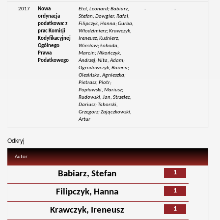
2017
Nowa
Etel, Leonard; Babiarz,
-
-
ordynacja
Stefan; Dowgier, Rafał;
podatkowa: z
Filipczyk, Hanna; Gurba,
prac Komisji
Włodzimierz; Krawczyk,
Kodyfikacyjnej
Ireneusz; Kuśnierz,
Ogólnego
Wiesław; Łoboda,
Prawa
Marcin; Nikończyk,
Podatkowego
Andrzej; Nita, Adam;
Ogrodowczyk, Bożena;
Olesińska, Agnieszka;
Pietrasz, Piotr;
Popławski, Mariusz;
Rudowski, Jan; Strzelec,
Dariusz; Taborski,
Grzegorz; Zajączkowski,
Artur
Odkryj
Autor
1
Babiarz, Stefan
1
Filipczyk, Hanna
1
Krawczyk, Ireneusz