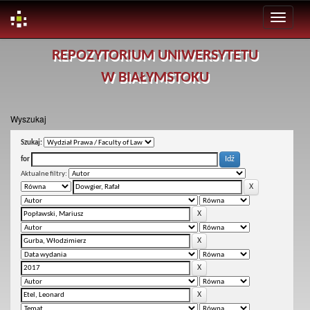
Skip
REPOZYTORIUM UNIWERSYTETU
navigation
W BIAŁYMSTOKU
Wyszukaj
Szukaj:
for
Aktualne filtry: