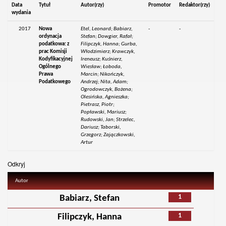
Data
Tytuł
Autor(rzy)
Promotor
Redaktor(rzy)
wydania
2017
Nowa
Etel, Leonard; Babiarz,
-
-
ordynacja
Stefan; Dowgier, Rafał;
podatkowa: z
Filipczyk, Hanna; Gurba,
prac Komisji
Włodzimierz; Krawczyk,
Kodyfikacyjnej
Ireneusz; Kuśnierz,
Ogólnego
Wiesław; Łoboda,
Prawa
Marcin; Nikończyk,
Podatkowego
Andrzej; Nita, Adam;
Ogrodowczyk, Bożena;
Olesińska, Agnieszka;
Pietrasz, Piotr;
Popławski, Mariusz;
Rudowski, Jan; Strzelec,
Dariusz; Taborski,
Grzegorz; Zajączkowski,
Artur
Odkryj
Autor
1
Babiarz, Stefan
1
Filipczyk, Hanna