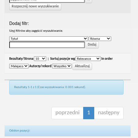
Rozpocznij nowe wyszukiwanie
Dodaj filtr:
Uzyj filtrów aby zagęścić wyszukiwanie.
Rezultaty/Strona
|
Sortuj pozycje wg
In order
Autorzy/rekord
Rezultaty 1-1 z 1 (Czas wyszukiwania: 0.001 sekund).
poprzedni
1
następny
Odsłon pozycji: