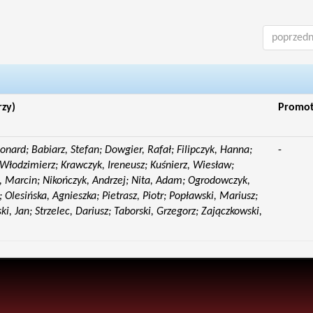
poprzedn
rzy)
Promo
eonard; Babiarz, Stefan; Dowgier, Rafał; Filipczyk, Hanna;
-
Włodzimierz; Krawczyk, Ireneusz; Kuśnierz, Wiesław;
 Marcin; Nikończyk, Andrzej; Nita, Adam; Ogrodowczyk,
 Olesińska, Agnieszka; Pietrasz, Piotr; Popławski, Mariusz;
i, Jan; Strzelec, Dariusz; Taborski, Grzegorz; Zajączkowski,