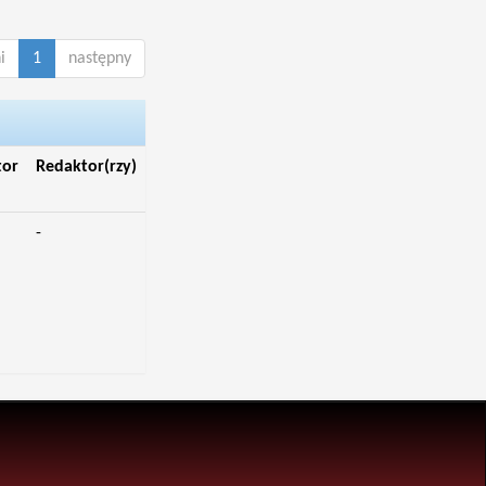
i
1
następny
tor
Redaktor(rzy)
-