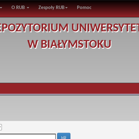
O RUB
Zespoły RUB
Pomoc
EPOZYTORIUM UNIWERSYTE
W BIAŁYMSTOKU