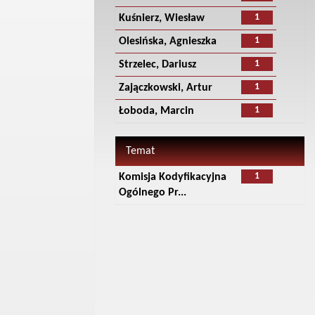
1
Kuśnierz, Wiesław
1
Olesińska, Agnieszka
1
Strzelec, Dariusz
1
Zajączkowski, Artur
1
Łoboda, Marcin
Temat
1
Komisja Kodyfikacyjna
Ogólnego Pr...