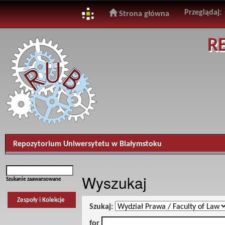
Przeglądaj:
Strona główna
Skip
R
navigation
Repozytorium Uniwersytetu w Białymstoku
Wyszukaj
Szukanie zaawansowane
Zespoły i Kolekcje
Szukaj:
for