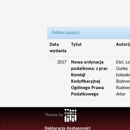
Odsłon pozycji:
Data
Tytuł
Autor(
wydania
2017
Nowa ordynacja
Etel, L
podatkowa: z prac
Gurba, 
Komisji
Łoboda,
Kodyfikacyjnej
Bożena;
Ogólnego Prawa
Rudowsk
Podatkowego
Artur
Theme by
Deklaracja dostępności