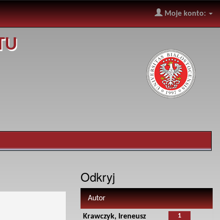
Moje konto:
TU
Odkryj
Autor
1
Krawczyk, Ireneusz