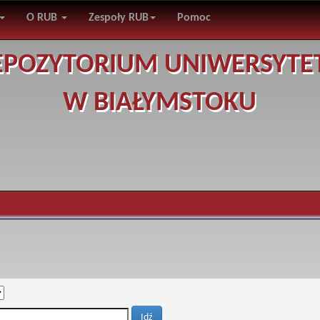
O RUB
Zespoły RUB
Pomoc
EPOZYTORIUM UNIWERSYTE
W BIAŁYMSTOKU