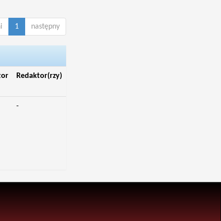
i
1
następny
tor
Redaktor(rzy)
-