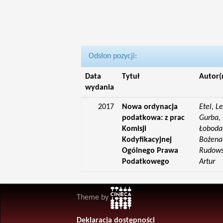
Odsłon pozycji:
Data
Tytuł
Autor(
wydania
2017
Nowa ordynacja
Etel, L
podatkowa: z prac
Gurba, 
Komisji
Łoboda,
Kodyfikacyjnej
Bożena;
Ogólnego Prawa
Rudowsk
Podatkowego
Artur
Theme by
Deklaracja dostępności