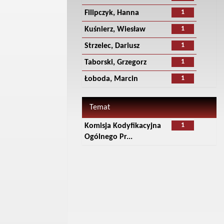
1
Filipczyk, Hanna
1
Kuśnierz, Wiesław
1
Strzelec, Dariusz
1
Taborski, Grzegorz
1
Łoboda, Marcin
Temat
1
Komisja Kodyfikacyjna
Ogólnego Pr...