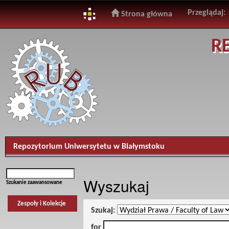
Przeglądaj:
Strona główna
Skip
R
navigation
Repozytorium Uniwersytetu w Białymstoku
Wyszukaj
Szukanie zaawansowane
Zespoły i Kolekcje
Szukaj:
for