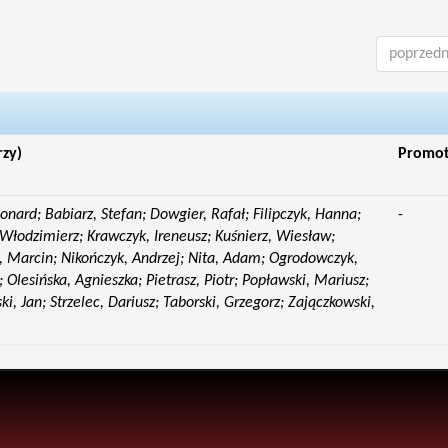
poprzedn
rzy)
Promo
eonard; Babiarz, Stefan; Dowgier, Rafał; Filipczyk, Hanna;
-
Włodzimierz; Krawczyk, Ireneusz; Kuśnierz, Wiesław;
 Marcin; Nikończyk, Andrzej; Nita, Adam; Ogrodowczyk,
 Olesińska, Agnieszka; Pietrasz, Piotr; Popławski, Mariusz;
i, Jan; Strzelec, Dariusz; Taborski, Grzegorz; Zajączkowski,