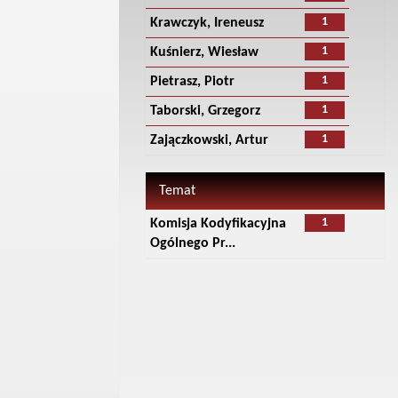
1
Krawczyk, Ireneusz
1
Kuśnierz, Wiesław
1
Pietrasz, Piotr
1
Taborski, Grzegorz
1
Zajączkowski, Artur
Temat
1
Komisja Kodyfikacyjna
Ogólnego Pr...