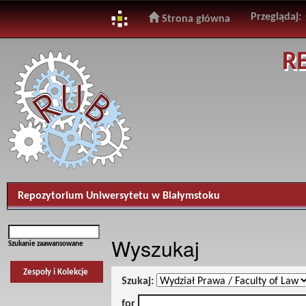
Przeglądaj:
Strona główna
Skip
R
navigation
Repozytorium Uniwersytetu w Białymstoku
Wyszukaj
Szukanie zaawansowane
Zespoły i Kolekcje
Szukaj:
for