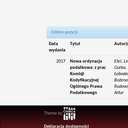
Odsłon pozycji:
Data
Tytuł
Autor(
wydania
2017
Nowa ordynacja
Etel, L
podatkowa: z prac
Gurba, 
Komisji
Łoboda,
Kodyfikacyjnej
Bożena;
Ogólnego Prawa
Rudowsk
Podatkowego
Artur
Theme by
Deklaracja dostępności