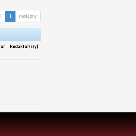
i
1
następny
tor
Redaktor(rzy)
-