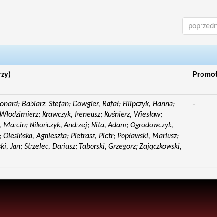
poprzedn
rzy)
Promo
eonard; Babiarz, Stefan; Dowgier, Rafał; Filipczyk, Hanna;
-
Włodzimierz; Krawczyk, Ireneusz; Kuśnierz, Wiesław;
 Marcin; Nikończyk, Andrzej; Nita, Adam; Ogrodowczyk,
 Olesińska, Agnieszka; Pietrasz, Piotr; Popławski, Mariusz;
i, Jan; Strzelec, Dariusz; Taborski, Grzegorz; Zajączkowski,