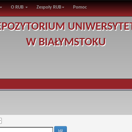
O RUB
Zespoły RUB
Pomoc
EPOZYTORIUM UNIWERSYTE
W BIAŁYMSTOKU