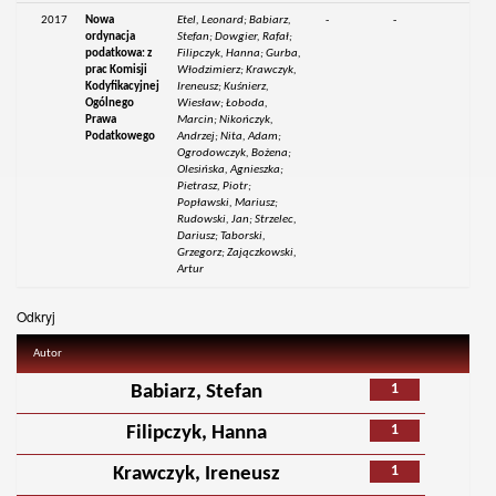
2017
Nowa
Etel, Leonard; Babiarz,
-
-
ordynacja
Stefan; Dowgier, Rafał;
podatkowa: z
Filipczyk, Hanna; Gurba,
prac Komisji
Włodzimierz; Krawczyk,
Kodyfikacyjnej
Ireneusz; Kuśnierz,
Ogólnego
Wiesław; Łoboda,
Prawa
Marcin; Nikończyk,
Podatkowego
Andrzej; Nita, Adam;
Ogrodowczyk, Bożena;
Olesińska, Agnieszka;
Pietrasz, Piotr;
Popławski, Mariusz;
Rudowski, Jan; Strzelec,
Dariusz; Taborski,
Grzegorz; Zajączkowski,
Artur
Odkryj
Autor
1
Babiarz, Stefan
1
Filipczyk, Hanna
1
Krawczyk, Ireneusz