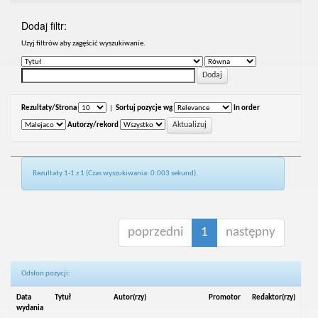
Dodaj filtr:
Uzyj filtrów aby zagęścić wyszukiwanie.
Rezultaty/Strona
|
Sortuj pozycje wg
In order
Autorzy/rekord
Rezultaty 1-1 z 1 (Czas wyszukiwania: 0.003 sekund).
poprzedni
1
następny
Odsłon pozycji:
Data
Tytuł
Autor(rzy)
Promotor
Redaktor(rzy)
wydania