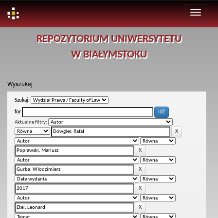
Skip
REPOZYTORIUM UNIWERSYTETU
navigation
W BIAŁYMSTOKU
Wyszukaj
Szukaj:
for
Aktualne filtry: