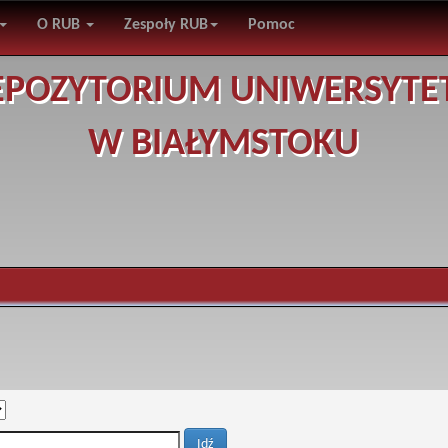
O RUB
Zespoły RUB
Pomoc
EPOZYTORIUM UNIWERSYTE
W BIAŁYMSTOKU