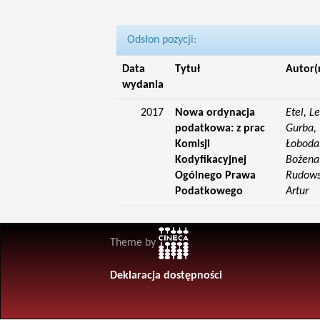
Odsłon pozycji:
Data
Tytuł
Autor(
wydania
2017
Nowa ordynacja
Etel, L
podatkowa: z prac
Gurba, 
Komisji
Łoboda,
Kodyfikacyjnej
Bożena;
Ogólnego Prawa
Rudowsk
Podatkowego
Artur
Theme by
Deklaracja dostępności