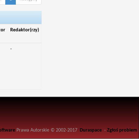
tor
Redaktor(rzy)
-
oftware
Prawa Autorskie © 2002-2017
Duraspace
-
Zgłoś problem