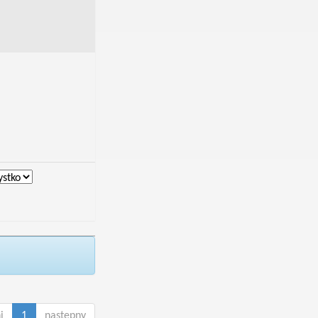
i
1
następny