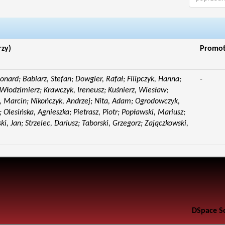
rzy)
Promo
eonard; Babiarz, Stefan; Dowgier, Rafał; Filipczyk, Hanna;
-
Włodzimierz; Krawczyk, Ireneusz; Kuśnierz, Wiesław;
 Marcin; Nikończyk, Andrzej; Nita, Adam; Ogrodowczyk,
 Olesińska, Agnieszka; Pietrasz, Piotr; Popławski, Mariusz;
i, Jan; Strzelec, Dariusz; Taborski, Grzegorz; Zajączkowski,
DSpace S