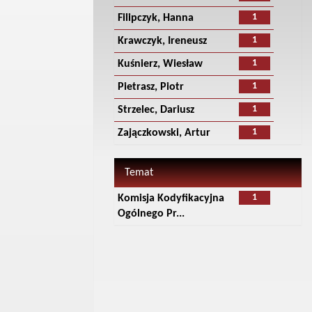
1
Filipczyk, Hanna
1
Krawczyk, Ireneusz
1
Kuśnierz, Wiesław
1
Pietrasz, Piotr
1
Strzelec, Dariusz
1
Zajączkowski, Artur
Temat
1
Komisja Kodyfikacyjna
Ogólnego Pr...