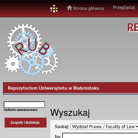
Przeglądaj:
Strona główna
Skip
R
navigation
Repozytorium Uniwersytetu w Białymstoku
Wyszukaj
Szukanie zaawansowane
Zespoły i Kolekcje
Szukaj:
for