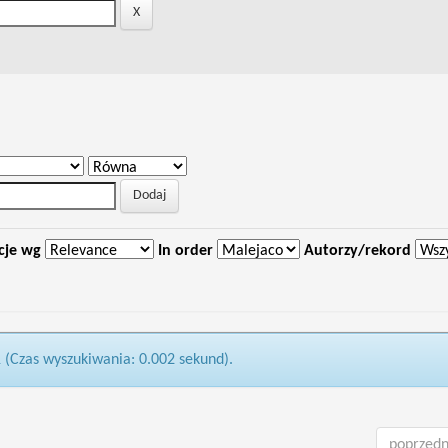
cje wg
In order
Autorzy/rekord
1 (Czas wyszukiwania: 0.002 sekund).
poprzedn