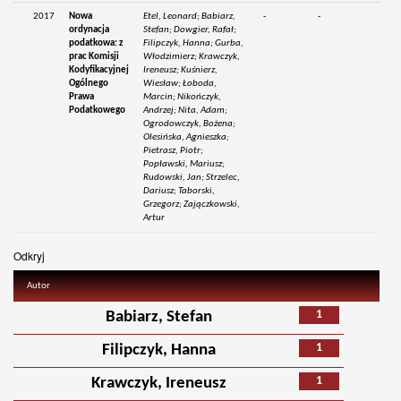
2017
Nowa
Etel, Leonard; Babiarz,
-
-
ordynacja
Stefan; Dowgier, Rafał;
podatkowa: z
Filipczyk, Hanna; Gurba,
prac Komisji
Włodzimierz; Krawczyk,
Kodyfikacyjnej
Ireneusz; Kuśnierz,
Ogólnego
Wiesław; Łoboda,
Prawa
Marcin; Nikończyk,
Podatkowego
Andrzej; Nita, Adam;
Ogrodowczyk, Bożena;
Olesińska, Agnieszka;
Pietrasz, Piotr;
Popławski, Mariusz;
Rudowski, Jan; Strzelec,
Dariusz; Taborski,
Grzegorz; Zajączkowski,
Artur
Odkryj
Autor
1
Babiarz, Stefan
1
Filipczyk, Hanna
1
Krawczyk, Ireneusz