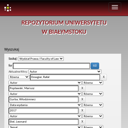
Skip
REPOZYTORIUM UNIWERSYTETU
navigation
W BIAŁYMSTOKU
Wyszukaj
Szukaj:
for
Aktualne filtry: