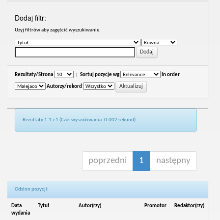
Dodaj filtr:
Uzyj filtrów aby zagęścić wyszukiwanie.
Rezultaty/Strona
|
Sortuj pozycje wg
In order
Autorzy/rekord
Rezultaty 1-1 z 1 (Czas wyszukiwania: 0.002 sekund).
poprzedni
1
następny
Odsłon pozycji:
Data
Tytuł
Autor(rzy)
Promotor
Redaktor(rzy)
wydania