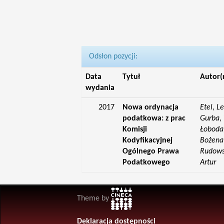
Odsłon pozycji:
Data
Tytuł
Autor(
wydania
2017
Nowa ordynacja
Etel, L
podatkowa: z prac
Gurba, 
Komisji
Łoboda,
Kodyfikacyjnej
Bożena;
Ogólnego Prawa
Rudowsk
Podatkowego
Artur
Theme by
Deklaracja dostępności