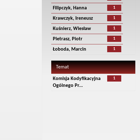
1
Filipczyk, Hanna
1
Krawczyk, Ireneusz
1
Kuśnierz, Wiesław
1
Pietrasz, Piotr
1
Łoboda, Marcin
Temat
1
Komisja Kodyfikacyjna
Ogólnego Pr...