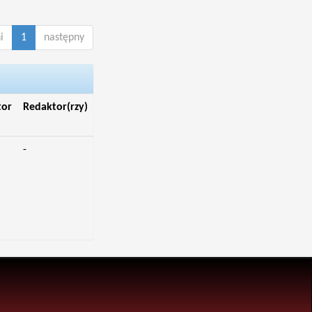
i
1
następny
tor
Redaktor(rzy)
-