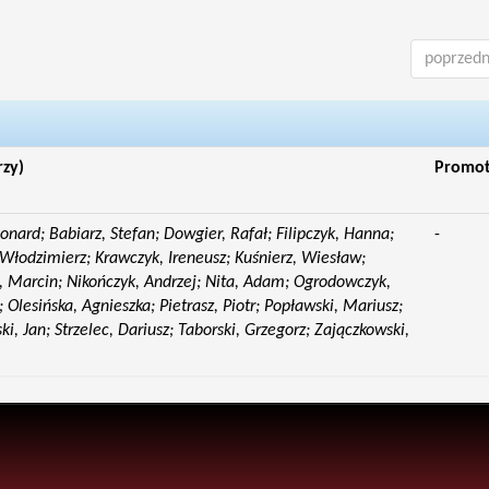
poprzedn
rzy)
Promo
eonard; Babiarz, Stefan; Dowgier, Rafał; Filipczyk, Hanna;
-
Włodzimierz; Krawczyk, Ireneusz; Kuśnierz, Wiesław;
 Marcin; Nikończyk, Andrzej; Nita, Adam; Ogrodowczyk,
 Olesińska, Agnieszka; Pietrasz, Piotr; Popławski, Mariusz;
i, Jan; Strzelec, Dariusz; Taborski, Grzegorz; Zajączkowski,