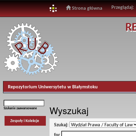
Przeglądaj:
Strona główna
Skip
R
navigation
Repozytorium Uniwersytetu w Białymstoku
Wyszukaj
Szukanie zaawansowane
Zespoły i Kolekcje
Szukaj:
for