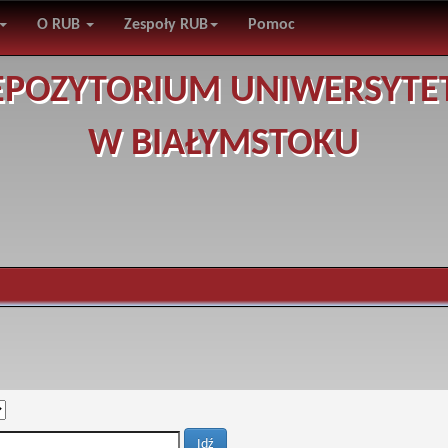
O RUB
Zespoły RUB
Pomoc
EPOZYTORIUM UNIWERSYTE
W BIAŁYMSTOKU