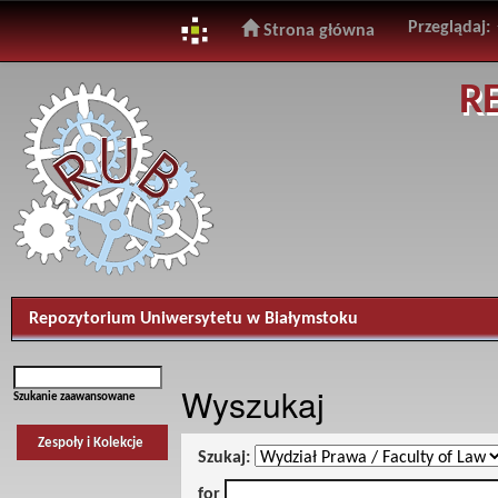
Przeglądaj:
Strona główna
Skip
R
navigation
Repozytorium Uniwersytetu w Białymstoku
Wyszukaj
Szukanie zaawansowane
Zespoły i Kolekcje
Szukaj:
for