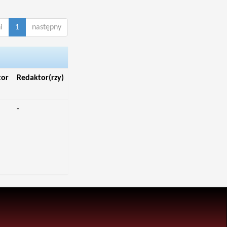
i
1
następny
tor
Redaktor(rzy)
-