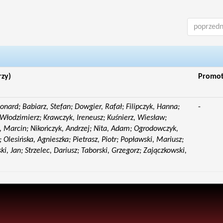
poprzedn
rzy)
Promo
eonard; Babiarz, Stefan; Dowgier, Rafał; Filipczyk, Hanna;
-
Włodzimierz; Krawczyk, Ireneusz; Kuśnierz, Wiesław;
 Marcin; Nikończyk, Andrzej; Nita, Adam; Ogrodowczyk,
 Olesińska, Agnieszka; Pietrasz, Piotr; Popławski, Mariusz;
i, Jan; Strzelec, Dariusz; Taborski, Grzegorz; Zajączkowski,