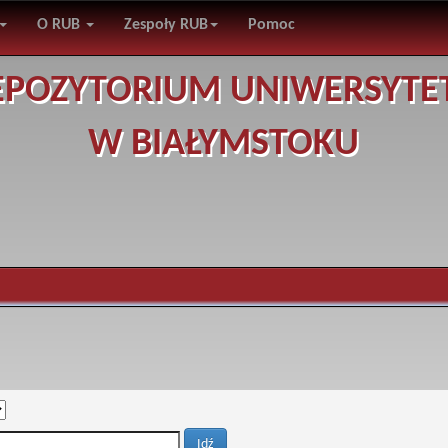
O RUB
Zespoły RUB
Pomoc
EPOZYTORIUM UNIWERSYTE
W BIAŁYMSTOKU