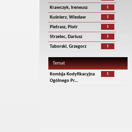
1
Krawczyk, Ireneusz
1
Kuśnierz, Wiesław
1
Pietrasz, Piotr
1
Strzelec, Dariusz
1
Taborski, Grzegorz
Temat
1
Komisja Kodyfikacyjna
Ogólnego Pr...