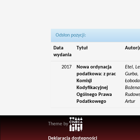
Odsłon pozycji:
Data
Tytuł
Autor(
wydania
2017
Nowa ordynacja
Etel, L
podatkowa: z prac
Gurba, 
Komisji
Łoboda,
Kodyfikacyjnej
Bożena;
Ogólnego Prawa
Rudowsk
Podatkowego
Artur
Theme by
Deklaracja dostępności