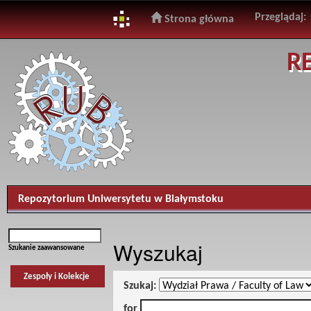
Przeglądaj:
Strona główna
Skip
R
navigation
Repozytorium Uniwersytetu w Białymstoku
Wyszukaj
Szukanie zaawansowane
Zespoły i Kolekcje
Szukaj:
for