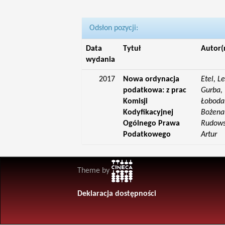
Odsłon pozycji:
Data
Tytuł
Autor(
wydania
2017
Nowa ordynacja
Etel, L
podatkowa: z prac
Gurba, 
Komisji
Łoboda,
Kodyfikacyjnej
Bożena;
Ogólnego Prawa
Rudowsk
Podatkowego
Artur
Theme by
Deklaracja dostępności