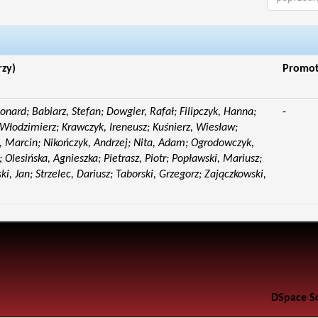
rzy)
Promo
eonard; Babiarz, Stefan; Dowgier, Rafał; Filipczyk, Hanna;
-
Włodzimierz; Krawczyk, Ireneusz; Kuśnierz, Wiesław;
 Marcin; Nikończyk, Andrzej; Nita, Adam; Ogrodowczyk,
 Olesińska, Agnieszka; Pietrasz, Piotr; Popławski, Mariusz;
i, Jan; Strzelec, Dariusz; Taborski, Grzegorz; Zajączkowski,
DSpace S