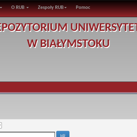
O RUB
Zespoły RUB
Pomoc
EPOZYTORIUM UNIWERSYTE
W BIAŁYMSTOKU