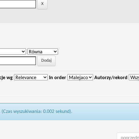
cje wg
In order
Autorzy/rekord
1 (Czas wyszukiwania: 0.002 sekund).
poprzedn