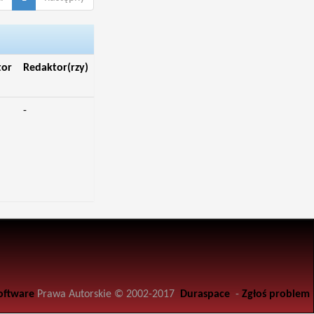
tor
Redaktor(rzy)
-
oftware
Prawa Autorskie © 2002-2017
Duraspace
-
Zgłoś problem