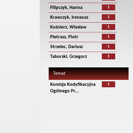
1
Filipczyk, Hanna
1
Krawczyk, Ireneusz
1
Kuśnierz, Wiesław
1
Pietrasz, Piotr
1
Strzelec, Dariusz
1
Taborski, Grzegorz
Temat
1
Komisja Kodyfikacyjna
Ogólnego Pr...