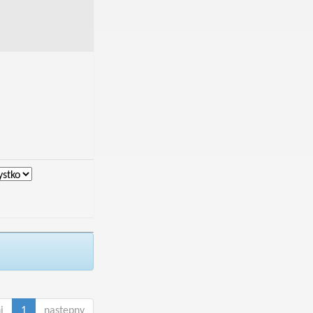
i
1
następny