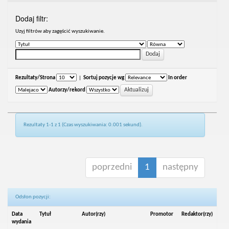
Dodaj filtr:
Uzyj filtrów aby zagęścić wyszukiwanie.
Rezultaty/Strona
|
Sortuj pozycje wg
In order
Autorzy/rekord
Rezultaty 1-1 z 1 (Czas wyszukiwania: 0.001 sekund).
poprzedni
1
następny
Odsłon pozycji:
Data
Tytuł
Autor(rzy)
Promotor
Redaktor(rzy)
wydania