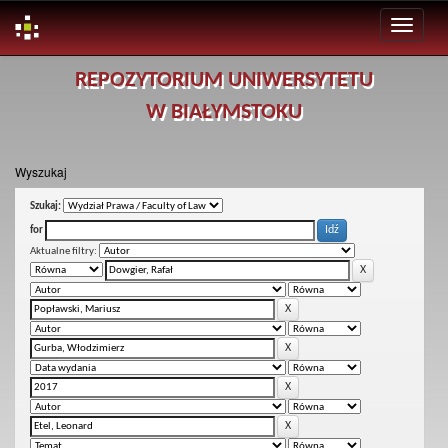
Skip
REPOZYTORIUM UNIWERSYTETU
navigation
W BIAŁYMSTOKU
Wyszukaj
Szukaj:
for
Aktualne filtry: