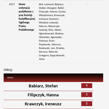
2017
Nowa
Etel, Leonard; Babiarz,
-
-
ordynacja
Stefan; Dowgier, Rafał;
podatkowa: z
Filipczyk, Hanna; Gurba,
prac Komisji
Włodzimierz; Krawczyk,
Kodyfikacyjnej
Ireneusz; Kuśnierz,
Ogólnego
Wiesław; Łoboda,
Prawa
Marcin; Nikończyk,
Podatkowego
Andrzej; Nita, Adam;
Ogrodowczyk, Bożena;
Olesińska, Agnieszka;
Pietrasz, Piotr;
Popławski, Mariusz;
Rudowski, Jan; Strzelec,
Dariusz; Taborski,
Grzegorz; Zajączkowski,
Artur
Odkryj
Autor
1
Babiarz, Stefan
1
Filipczyk, Hanna
1
Krawczyk, Ireneusz