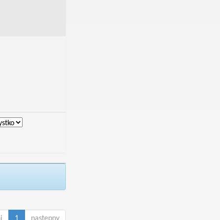
i
1
następny