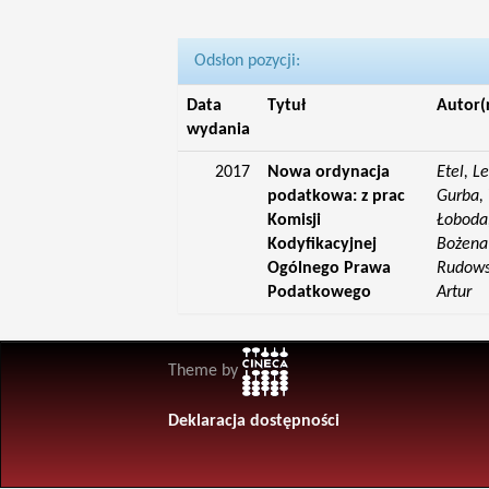
Odsłon pozycji:
Data
Tytuł
Autor(
wydania
2017
Nowa ordynacja
Etel, L
podatkowa: z prac
Gurba, 
Komisji
Łoboda,
Kodyfikacyjnej
Bożena;
Ogólnego Prawa
Rudowsk
Podatkowego
Artur
Theme by
Deklaracja dostępności