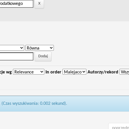
cje wg
In order
Autorzy/rekord
1 (Czas wyszukiwania: 0.002 sekund).
poprzedn