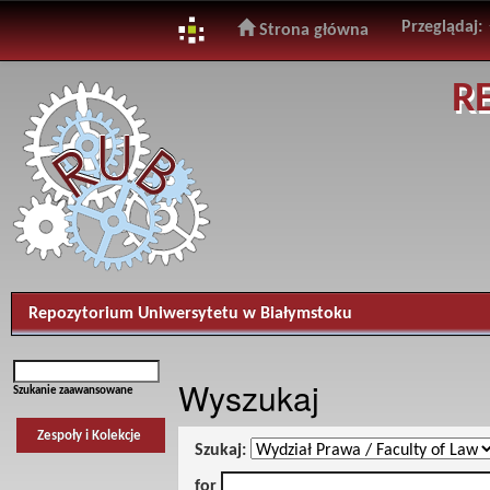
Przeglądaj:
Strona główna
Skip
R
navigation
Repozytorium Uniwersytetu w Białymstoku
Wyszukaj
Szukanie zaawansowane
Zespoły i Kolekcje
Szukaj:
for