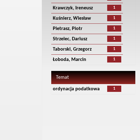
1
Krawczyk, Ireneusz
1
Kuśnierz, Wiesław
1
Pietrasz, Piotr
1
Strzelec, Dariusz
1
Taborski, Grzegorz
1
Łoboda, Marcin
Temat
1
ordynacja podatkowa