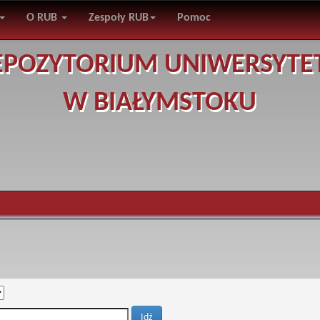
O RUB
Zespoły RUB
Pomoc
EPOZYTORIUM UNIWERSYTE
W BIAŁYMSTOKU