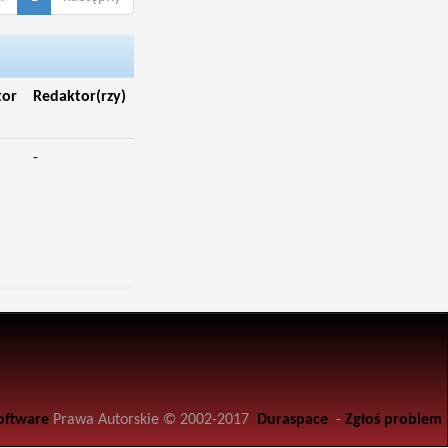
tor
Redaktor(rzy)
-
oftware
Prawa Autorskie © 2002-2017
Duraspace
-
Zgłoś problem