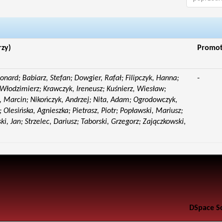
rzy)
Promo
eonard; Babiarz, Stefan; Dowgier, Rafał; Filipczyk, Hanna;
-
Włodzimierz; Krawczyk, Ireneusz; Kuśnierz, Wiesław;
 Marcin; Nikończyk, Andrzej; Nita, Adam; Ogrodowczyk,
 Olesińska, Agnieszka; Pietrasz, Piotr; Popławski, Mariusz;
i, Jan; Strzelec, Dariusz; Taborski, Grzegorz; Zajączkowski,
DSpace S