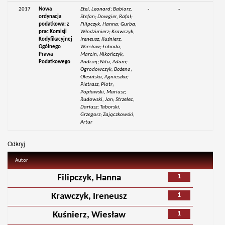
2017
Nowa
Etel, Leonard; Babiarz,
-
-
ordynacja
Stefan; Dowgier, Rafał;
podatkowa: z
Filipczyk, Hanna; Gurba,
prac Komisji
Włodzimierz; Krawczyk,
Kodyfikacyjnej
Ireneusz; Kuśnierz,
Ogólnego
Wiesław; Łoboda,
Prawa
Marcin; Nikończyk,
Podatkowego
Andrzej; Nita, Adam;
Ogrodowczyk, Bożena;
Olesińska, Agnieszka;
Pietrasz, Piotr;
Popławski, Mariusz;
Rudowski, Jan; Strzelec,
Dariusz; Taborski,
Grzegorz; Zajączkowski,
Artur
Odkryj
Autor
1
Filipczyk, Hanna
1
Krawczyk, Ireneusz
1
Kuśnierz, Wiesław