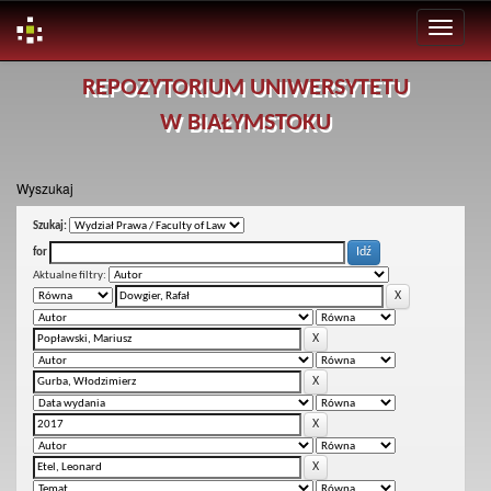
Skip
REPOZYTORIUM UNIWERSYTETU
navigation
W BIAŁYMSTOKU
Wyszukaj
Szukaj:
for
Aktualne filtry: