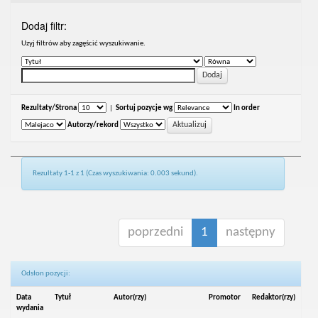
Dodaj filtr:
Uzyj filtrów aby zagęścić wyszukiwanie.
Rezultaty/Strona
|
Sortuj pozycje wg
In order
Autorzy/rekord
Rezultaty 1-1 z 1 (Czas wyszukiwania: 0.003 sekund).
poprzedni
1
następny
Odsłon pozycji:
Data
Tytuł
Autor(rzy)
Promotor
Redaktor(rzy)
wydania