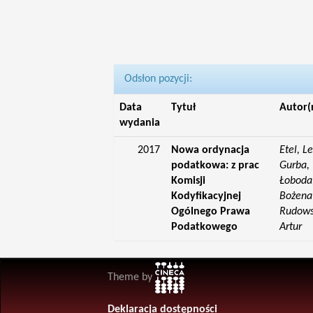
Odsłon pozycji:
Data
Tytuł
Autor(
wydania
2017
Nowa ordynacja
Etel, L
podatkowa: z prac
Gurba, 
Komisji
Łoboda,
Kodyfikacyjnej
Bożena;
Ogólnego Prawa
Rudowsk
Podatkowego
Artur
Theme by
Deklaracja dostępności