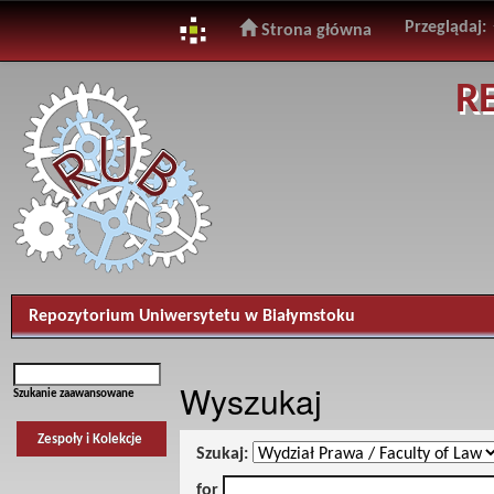
Przeglądaj:
Strona główna
Skip
R
navigation
Repozytorium Uniwersytetu w Białymstoku
Wyszukaj
Szukanie zaawansowane
Zespoły i Kolekcje
Szukaj:
for