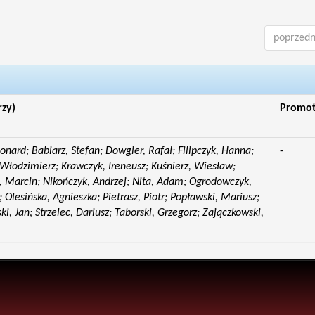
poprzedn
rzy)
Promo
eonard; Babiarz, Stefan; Dowgier, Rafał; Filipczyk, Hanna;
-
Włodzimierz; Krawczyk, Ireneusz; Kuśnierz, Wiesław;
 Marcin; Nikończyk, Andrzej; Nita, Adam; Ogrodowczyk,
 Olesińska, Agnieszka; Pietrasz, Piotr; Popławski, Mariusz;
i, Jan; Strzelec, Dariusz; Taborski, Grzegorz; Zajączkowski,