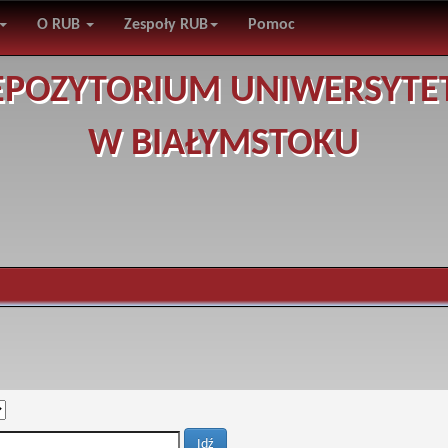
O RUB
Zespoły RUB
Pomoc
EPOZYTORIUM UNIWERSYTE
W BIAŁYMSTOKU