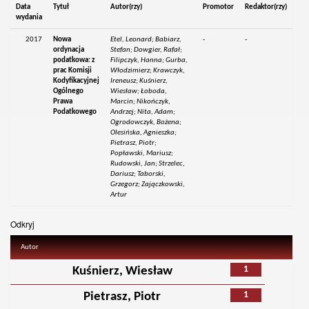
Data
Tytuł
Autor(rzy)
Promotor
Redaktor(rzy)
wydania
2017
Nowa
Etel, Leonard; Babiarz,
-
-
ordynacja
Stefan; Dowgier, Rafał;
podatkowa: z
Filipczyk, Hanna; Gurba,
prac Komisji
Włodzimierz; Krawczyk,
Kodyfikacyjnej
Ireneusz; Kuśnierz,
Ogólnego
Wiesław; Łoboda,
Prawa
Marcin; Nikończyk,
Podatkowego
Andrzej; Nita, Adam;
Ogrodowczyk, Bożena;
Olesińska, Agnieszka;
Pietrasz, Piotr;
Popławski, Mariusz;
Rudowski, Jan; Strzelec,
Dariusz; Taborski,
Grzegorz; Zajączkowski,
Artur
Odkryj
Autor
1
Kuśnierz, Wiesław
1
Pietrasz, Piotr