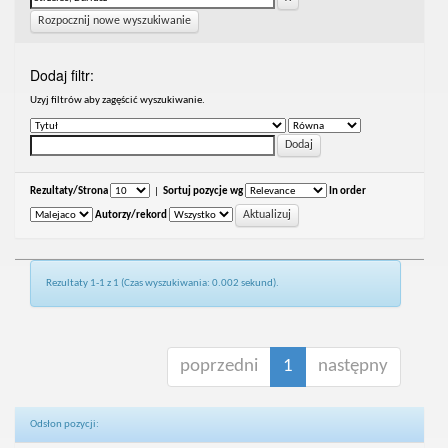
Rozpocznij nowe wyszukiwanie
Dodaj filtr:
Uzyj filtrów aby zagęścić wyszukiwanie.
Rezultaty/Strona
|
Sortuj pozycje wg
In order
Autorzy/rekord
Rezultaty 1-1 z 1 (Czas wyszukiwania: 0.002 sekund).
poprzedni
1
następny
Odsłon pozycji: