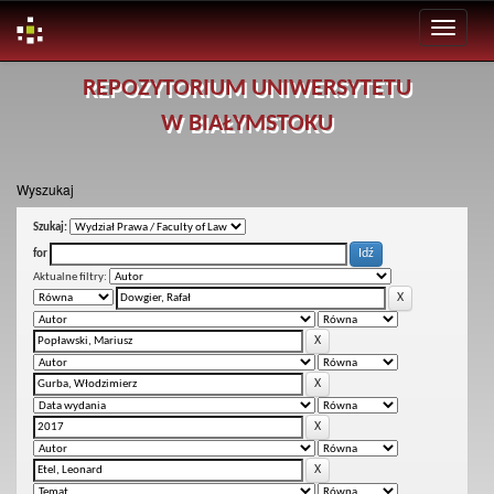
Skip
REPOZYTORIUM UNIWERSYTETU
navigation
W BIAŁYMSTOKU
Wyszukaj
Szukaj:
for
Aktualne filtry: