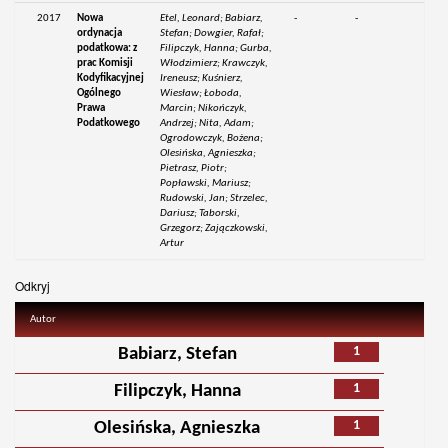
2017
Nowa
Etel, Leonard; Babiarz,
-
-
ordynacja
Stefan; Dowgier, Rafał;
podatkowa: z
Filipczyk, Hanna; Gurba,
prac Komisji
Włodzimierz; Krawczyk,
Kodyfikacyjnej
Ireneusz; Kuśnierz,
Ogólnego
Wiesław; Łoboda,
Prawa
Marcin; Nikończyk,
Podatkowego
Andrzej; Nita, Adam;
Ogrodowczyk, Bożena;
Olesińska, Agnieszka;
Pietrasz, Piotr;
Popławski, Mariusz;
Rudowski, Jan; Strzelec,
Dariusz; Taborski,
Grzegorz; Zajączkowski,
Artur
Odkryj
Autor
1
Babiarz, Stefan
1
Filipczyk, Hanna
1
Olesińska, Agnieszka