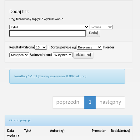
Dodaj filtr:
Uzyj filtrów aby zagęścić wyszukiwanie.
Rezultaty/Strona
|
Sortuj pozycje wg
In order
Autorzy/rekord
Rezultaty 1-1 z 1 (Czas wyszukiwania: 0.002 sekund).
poprzedni
1
następny
Odsłon pozycji:
Data
Tytuł
Autor(rzy)
Promotor
Redaktor(rzy)
wydania