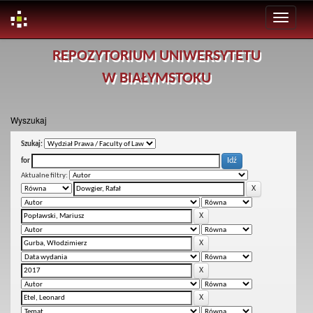
Skip
REPOZYTORIUM UNIWERSYTETU
navigation
W BIAŁYMSTOKU
Wyszukaj
Szukaj:
for
Aktualne filtry: