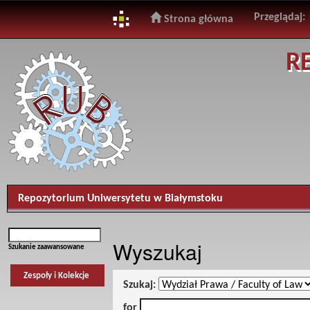
Przeglądaj:
Strona główna
Skip
R
navigation
Repozytorium Uniwersytetu w Białymstoku
Wyszukaj
Szukanie zaawansowane
Zespoły i Kolekcje
Szukaj:
for