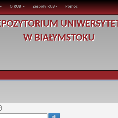
O RUB
Zespoły RUB
Pomoc
EPOZYTORIUM UNIWERSYTE
W BIAŁYMSTOKU