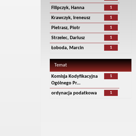
1
Filipczyk, Hanna
1
Krawczyk, Ireneusz
1
Pietrasz, Piotr
1
Strzelec, Dariusz
1
Łoboda, Marcin
Temat
1
Komisja Kodyfikacyjna
Ogólnego Pr...
1
ordynacja podatkowa