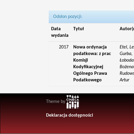
Odsłon pozycji:
Data
Tytuł
Autor(
wydania
2017
Nowa ordynacja
Etel, L
podatkowa: z prac
Gurba, 
Komisji
Łoboda,
Kodyfikacyjnej
Bożena;
Ogólnego Prawa
Rudowsk
Podatkowego
Artur
Theme by
Deklaracja dostępności