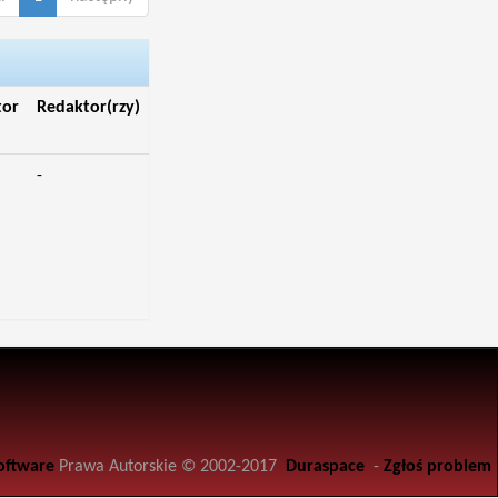
tor
Redaktor(rzy)
-
oftware
Prawa Autorskie © 2002-2017
Duraspace
-
Zgłoś problem