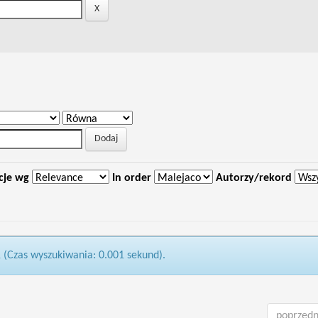
cje wg
In order
Autorzy/rekord
1 (Czas wyszukiwania: 0.001 sekund).
poprzedn