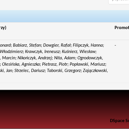
rzy)
Promo
eonard; Babiarz, Stefan; Dowgier, Rafał; Filipczyk, Hanna;
-
Włodzimierz; Krawczyk, Ireneusz; Kuśnierz, Wiesław;
 Marcin; Nikończyk, Andrzej; Nita, Adam; Ogrodowczyk,
 Olesińska, Agnieszka; Pietrasz, Piotr; Popławski, Mariusz;
i, Jan; Strzelec, Dariusz; Taborski, Grzegorz; Zajączkowski,
DSpace S