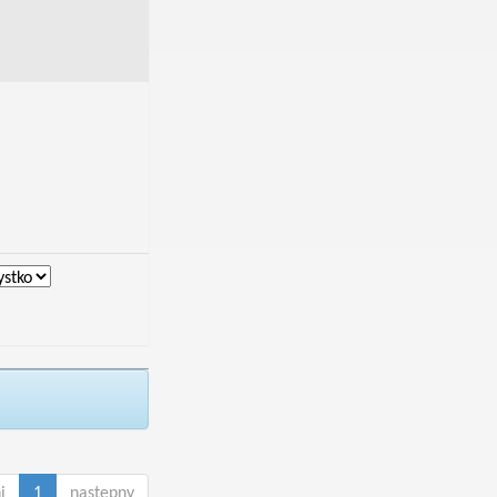
i
1
następny