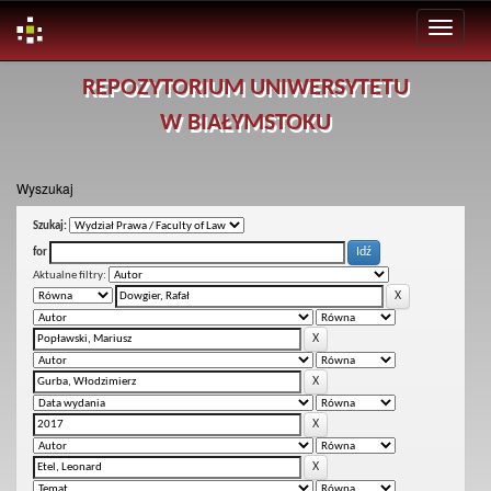
Skip
REPOZYTORIUM UNIWERSYTETU
navigation
W BIAŁYMSTOKU
Wyszukaj
Szukaj:
for
Aktualne filtry: