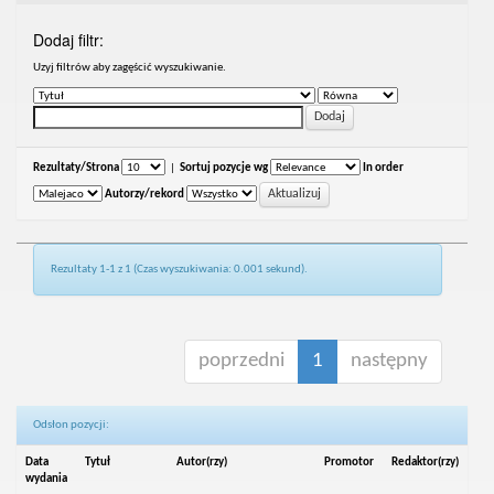
Dodaj filtr:
Uzyj filtrów aby zagęścić wyszukiwanie.
Rezultaty/Strona
|
Sortuj pozycje wg
In order
Autorzy/rekord
Rezultaty 1-1 z 1 (Czas wyszukiwania: 0.001 sekund).
poprzedni
1
następny
Odsłon pozycji:
Data
Tytuł
Autor(rzy)
Promotor
Redaktor(rzy)
wydania