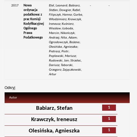
2017
Nowa
Etel, Leonard; Babiarz,
-
-
ordynacja
Stefan; Dowgier, Rafał;
podatkowa: z
Filipczyk, Hanna; Gurba,
prac Komisji
Włodzimierz; Krawczyk,
Kodyfikacyjnej
Ireneusz; Kuśnierz,
Ogólnego
Wiesław; Łoboda,
Prawa
Marcin; Nikończyk,
Podatkowego
Andrzej; Nita, Adam;
Ogrodowczyk, Bożena;
Olesińska, Agnieszka;
Pietrasz, Piotr;
Popławski, Mariusz;
Rudowski, Jan; Strzelec,
Dariusz; Taborski,
Grzegorz; Zajączkowski,
Artur
Odkryj
Autor
1
Babiarz, Stefan
1
Krawczyk, Ireneusz
1
Olesińska, Agnieszka