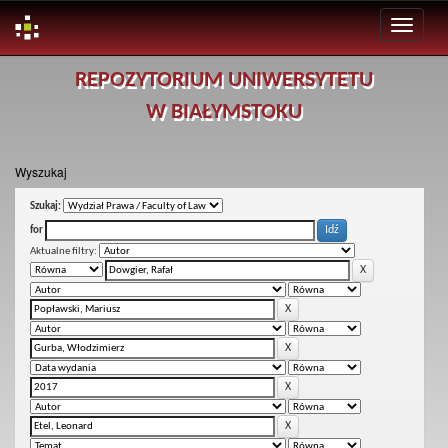
Skip
REPOZYTORIUM UNIWERSYTETU
navigation
W BIAŁYMSTOKU
Wyszukaj
Szukaj:
for
Aktualne filtry: