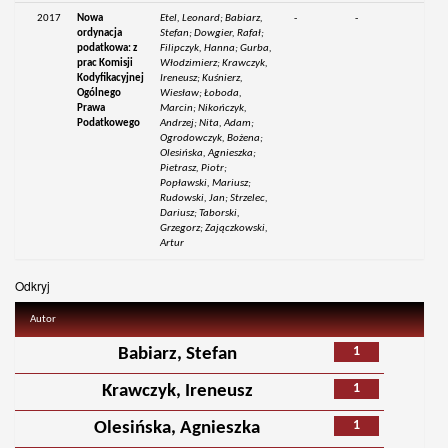
2017
Nowa
Etel, Leonard; Babiarz,
-
-
ordynacja
Stefan; Dowgier, Rafał;
podatkowa: z
Filipczyk, Hanna; Gurba,
prac Komisji
Włodzimierz; Krawczyk,
Kodyfikacyjnej
Ireneusz; Kuśnierz,
Ogólnego
Wiesław; Łoboda,
Prawa
Marcin; Nikończyk,
Podatkowego
Andrzej; Nita, Adam;
Ogrodowczyk, Bożena;
Olesińska, Agnieszka;
Pietrasz, Piotr;
Popławski, Mariusz;
Rudowski, Jan; Strzelec,
Dariusz; Taborski,
Grzegorz; Zajączkowski,
Artur
Odkryj
Autor
1
Babiarz, Stefan
1
Krawczyk, Ireneusz
1
Olesińska, Agnieszka