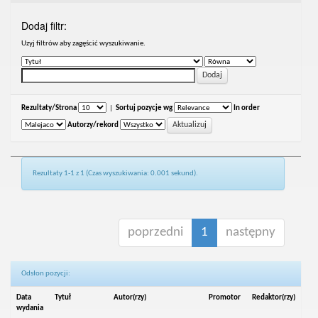
Dodaj filtr:
Uzyj filtrów aby zagęścić wyszukiwanie.
Rezultaty/Strona
|
Sortuj pozycje wg
In order
Autorzy/rekord
Rezultaty 1-1 z 1 (Czas wyszukiwania: 0.001 sekund).
poprzedni
1
następny
Odsłon pozycji:
Data
Tytuł
Autor(rzy)
Promotor
Redaktor(rzy)
wydania