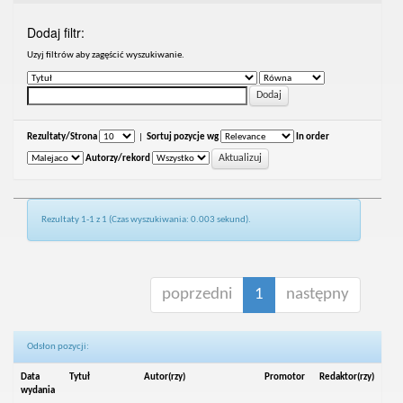
Dodaj filtr:
Uzyj filtrów aby zagęścić wyszukiwanie.
Rezultaty/Strona
|
Sortuj pozycje wg
In order
Autorzy/rekord
Rezultaty 1-1 z 1 (Czas wyszukiwania: 0.003 sekund).
poprzedni
1
następny
Odsłon pozycji:
Data
Tytuł
Autor(rzy)
Promotor
Redaktor(rzy)
wydania