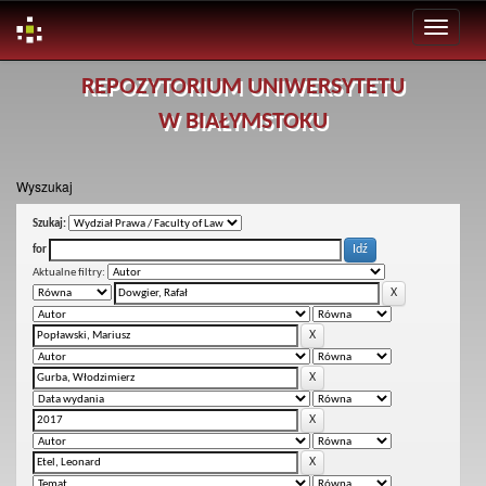
Skip
REPOZYTORIUM UNIWERSYTETU
navigation
W BIAŁYMSTOKU
Wyszukaj
Szukaj:
for
Aktualne filtry: