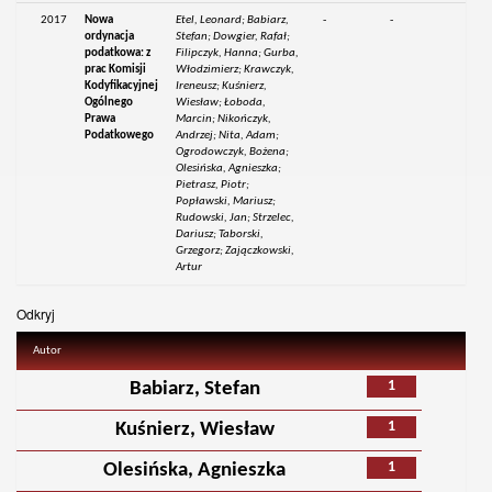
2017
Nowa
Etel, Leonard; Babiarz,
-
-
ordynacja
Stefan; Dowgier, Rafał;
podatkowa: z
Filipczyk, Hanna; Gurba,
prac Komisji
Włodzimierz; Krawczyk,
Kodyfikacyjnej
Ireneusz; Kuśnierz,
Ogólnego
Wiesław; Łoboda,
Prawa
Marcin; Nikończyk,
Podatkowego
Andrzej; Nita, Adam;
Ogrodowczyk, Bożena;
Olesińska, Agnieszka;
Pietrasz, Piotr;
Popławski, Mariusz;
Rudowski, Jan; Strzelec,
Dariusz; Taborski,
Grzegorz; Zajączkowski,
Artur
Odkryj
Autor
1
Babiarz, Stefan
1
Kuśnierz, Wiesław
1
Olesińska, Agnieszka