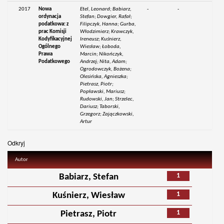
2017
Nowa
Etel, Leonard; Babiarz,
-
-
ordynacja
Stefan; Dowgier, Rafał;
podatkowa: z
Filipczyk, Hanna; Gurba,
prac Komisji
Włodzimierz; Krawczyk,
Kodyfikacyjnej
Ireneusz; Kuśnierz,
Ogólnego
Wiesław; Łoboda,
Prawa
Marcin; Nikończyk,
Podatkowego
Andrzej; Nita, Adam;
Ogrodowczyk, Bożena;
Olesińska, Agnieszka;
Pietrasz, Piotr;
Popławski, Mariusz;
Rudowski, Jan; Strzelec,
Dariusz; Taborski,
Grzegorz; Zajączkowski,
Artur
Odkryj
Autor
1
Babiarz, Stefan
1
Kuśnierz, Wiesław
1
Pietrasz, Piotr