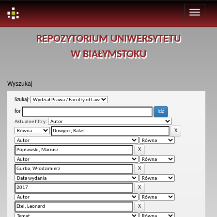
Skip
REPOZYTORIUM UNIWERSYTETU
navigation
W BIAŁYMSTOKU
Wyszukaj
Szukaj:
for
Aktualne filtry: