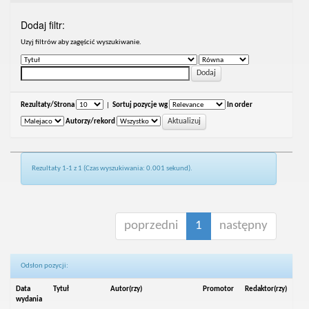
Dodaj filtr:
Uzyj filtrów aby zagęścić wyszukiwanie.
Rezultaty/Strona
|
Sortuj pozycje wg
In order
Autorzy/rekord
Rezultaty 1-1 z 1 (Czas wyszukiwania: 0.001 sekund).
poprzedni
1
następny
Odsłon pozycji:
Data
Tytuł
Autor(rzy)
Promotor
Redaktor(rzy)
wydania