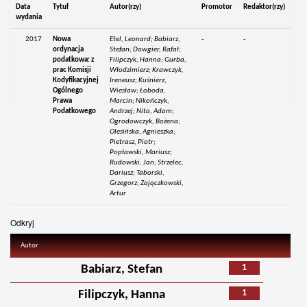
Data
Tytuł
Autor(rzy)
Promotor
Redaktor(rzy)
wydania
2017
Nowa
Etel, Leonard; Babiarz,
-
-
ordynacja
Stefan; Dowgier, Rafał;
podatkowa: z
Filipczyk, Hanna; Gurba,
prac Komisji
Włodzimierz; Krawczyk,
Kodyfikacyjnej
Ireneusz; Kuśnierz,
Ogólnego
Wiesław; Łoboda,
Prawa
Marcin; Nikończyk,
Podatkowego
Andrzej; Nita, Adam;
Ogrodowczyk, Bożena;
Olesińska, Agnieszka;
Pietrasz, Piotr;
Popławski, Mariusz;
Rudowski, Jan; Strzelec,
Dariusz; Taborski,
Grzegorz; Zajączkowski,
Artur
Odkryj
Autor
1
Babiarz, Stefan
1
Filipczyk, Hanna