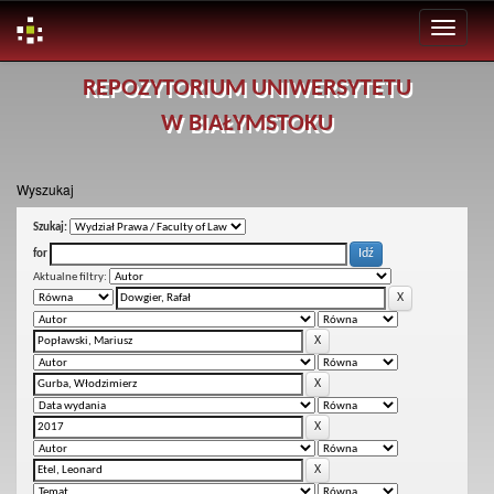
Skip
REPOZYTORIUM UNIWERSYTETU
navigation
W BIAŁYMSTOKU
Wyszukaj
Szukaj:
for
Aktualne filtry: