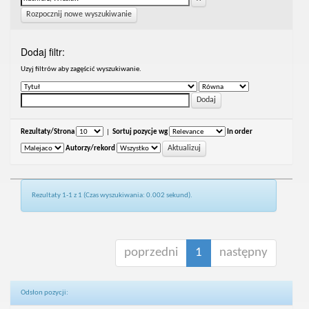
Rozpocznij nowe wyszukiwanie
Dodaj filtr:
Uzyj filtrów aby zagęścić wyszukiwanie.
Rezultaty/Strona
|
Sortuj pozycje wg
In order
Autorzy/rekord
Rezultaty 1-1 z 1 (Czas wyszukiwania: 0.002 sekund).
poprzedni
1
następny
Odsłon pozycji: