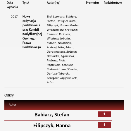
Data
Tytuł
Autor(rzy)
Promotor
Redaktor(rzy)
wydania
2017
Nowa
Etel, Leonard; Babiarz,
-
-
ordynacja
Stefan; Dowgier, Rafał;
podatkowa: z
Filipczyk, Hanna; Gurba,
prac Komisji
Włodzimierz; Krawczyk,
Kodyfikacyjnej
Ireneusz; Kuśnierz,
Ogólnego
Wiesław; Łoboda,
Prawa
Marcin; Nikończyk,
Podatkowego
Andrzej; Nita, Adam;
Ogrodowczyk, Bożena;
Olesińska, Agnieszka;
Pietrasz, Piotr;
Popławski, Mariusz;
Rudowski, Jan; Strzelec,
Dariusz; Taborski,
Grzegorz; Zajączkowski,
Artur
Odkryj
Autor
1
Babiarz, Stefan
1
Filipczyk, Hanna