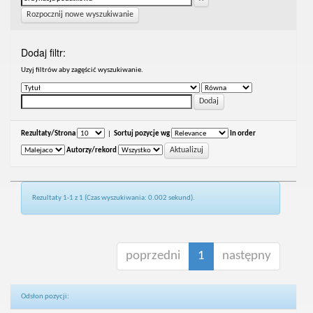
Rozpocznij nowe wyszukiwanie
Dodaj filtr:
Uzyj filtrów aby zagęścić wyszukiwanie.
Rezultaty/Strona
|
Sortuj pozycje wg
In order
Autorzy/rekord
Rezultaty 1-1 z 1 (Czas wyszukiwania: 0.002 sekund).
poprzedni
1
następny
Odsłon pozycji: