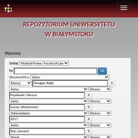
Skip
REPOZYTORIUM UNIWERSYTETU
navigation
W BIAŁYMSTOKU
Wyszukaj
Szukaj:
for
Aktualne filtry: