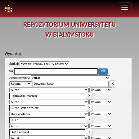
Skip
REPOZYTORIUM UNIWERSYTETU
navigation
W BIAŁYMSTOKU
Wyszukaj
Szukaj:
for
Aktualne filtry: