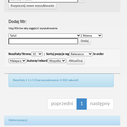
Rozpocznij nowe wyszukiwanie
Dodaj filtr:
Uzyj filtrów aby zagęścić wyszukiwanie.
Rezultaty/Strona
|
Sortuj pozycje wg
In order
Autorzy/rekord
Rezultaty 1-1 z 1 (Czas wyszukiwania: 0.002 sekund).
poprzedni
1
następny
Odsłon pozycji: