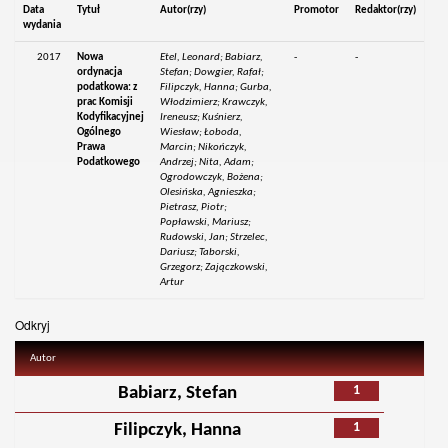
Data
Tytuł
Autor(rzy)
Promotor
Redaktor(rzy)
wydania
2017
Nowa
Etel, Leonard; Babiarz,
-
-
ordynacja
Stefan; Dowgier, Rafał;
podatkowa: z
Filipczyk, Hanna; Gurba,
prac Komisji
Włodzimierz; Krawczyk,
Kodyfikacyjnej
Ireneusz; Kuśnierz,
Ogólnego
Wiesław; Łoboda,
Prawa
Marcin; Nikończyk,
Podatkowego
Andrzej; Nita, Adam;
Ogrodowczyk, Bożena;
Olesińska, Agnieszka;
Pietrasz, Piotr;
Popławski, Mariusz;
Rudowski, Jan; Strzelec,
Dariusz; Taborski,
Grzegorz; Zajączkowski,
Artur
Odkryj
Autor
1
Babiarz, Stefan
1
Filipczyk, Hanna