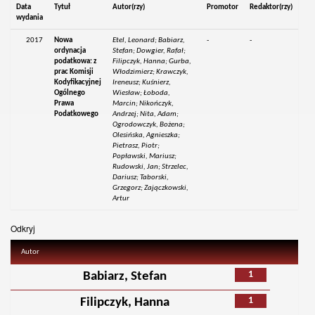
Data
Tytuł
Autor(rzy)
Promotor
Redaktor(rzy)
wydania
2017
Nowa
Etel, Leonard; Babiarz,
-
-
ordynacja
Stefan; Dowgier, Rafał;
podatkowa: z
Filipczyk, Hanna; Gurba,
prac Komisji
Włodzimierz; Krawczyk,
Kodyfikacyjnej
Ireneusz; Kuśnierz,
Ogólnego
Wiesław; Łoboda,
Prawa
Marcin; Nikończyk,
Podatkowego
Andrzej; Nita, Adam;
Ogrodowczyk, Bożena;
Olesińska, Agnieszka;
Pietrasz, Piotr;
Popławski, Mariusz;
Rudowski, Jan; Strzelec,
Dariusz; Taborski,
Grzegorz; Zajączkowski,
Artur
Odkryj
Autor
1
Babiarz, Stefan
1
Filipczyk, Hanna