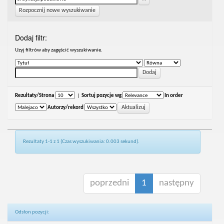
Rozpocznij nowe wyszukiwanie
Dodaj filtr:
Uzyj filtrów aby zagęścić wyszukiwanie.
Rezultaty/Strona
|
Sortuj pozycje wg
In order
Autorzy/rekord
Rezultaty 1-1 z 1 (Czas wyszukiwania: 0.003 sekund).
poprzedni
1
następny
Odsłon pozycji: