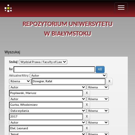
Skip
REPOZYTORIUM UNIWERSYTETU
navigation
W BIAŁYMSTOKU
Wyszukaj
Szukaj:
for
Aktualne filtry: