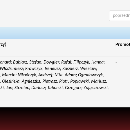
poprzedn
rzy)
Promo
eonard; Babiarz, Stefan; Dowgier, Rafał; Filipczyk, Hanna;
-
Włodzimierz; Krawczyk, Ireneusz; Kuśnierz, Wiesław;
 Marcin; Nikończyk, Andrzej; Nita, Adam; Ogrodowczyk,
 Olesińska, Agnieszka; Pietrasz, Piotr; Popławski, Mariusz;
i, Jan; Strzelec, Dariusz; Taborski, Grzegorz; Zajączkowski,