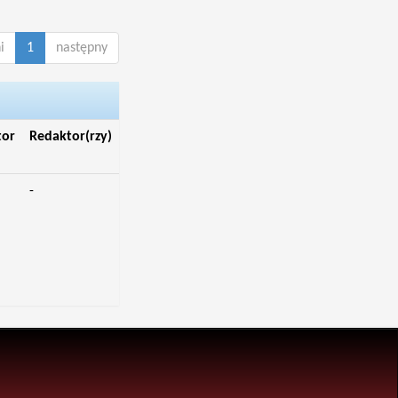
i
1
następny
tor
Redaktor(rzy)
-