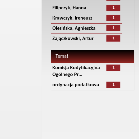
1
Filipczyk, Hanna
1
Krawczyk, Ireneusz
1
Olesińska, Agnieszka
1
Zajączkowski, Artur
Temat
1
Komisja Kodyfikacyjna
Ogólnego Pr...
1
ordynacja podatkowa