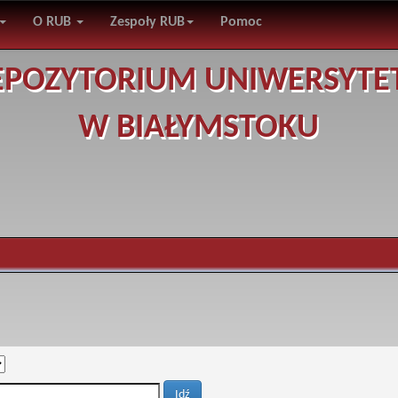
O RUB
Zespoły RUB
Pomoc
EPOZYTORIUM UNIWERSYTE
W BIAŁYMSTOKU