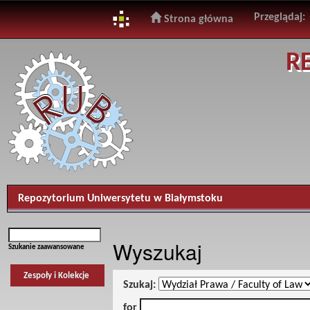
Przeglądaj:
Strona główna
Skip
R
navigation
Repozytorium Uniwersytetu w Białymstoku
Wyszukaj
Szukanie zaawansowane
Zespoły i Kolekcje
Szukaj:
for