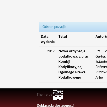
Odsłon pozycji:
Data
Tytuł
Autor(
wydania
2017
Nowa ordynacja
Etel, L
podatkowa: z prac
Gurba, 
Komisji
Łoboda,
Kodyfikacyjnej
Bożena;
Ogólnego Prawa
Rudowsk
Podatkowego
Artur
Theme by
Deklaracja dostępności