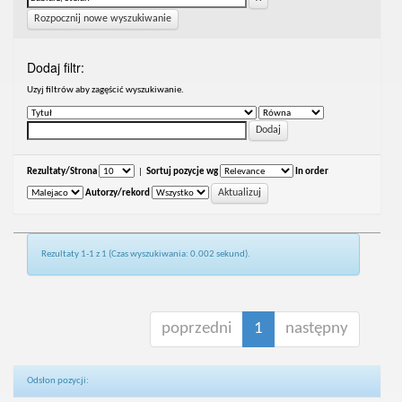
Rozpocznij nowe wyszukiwanie
Dodaj filtr:
Uzyj filtrów aby zagęścić wyszukiwanie.
Rezultaty/Strona
|
Sortuj pozycje wg
In order
Autorzy/rekord
Rezultaty 1-1 z 1 (Czas wyszukiwania: 0.002 sekund).
poprzedni
1
następny
Odsłon pozycji: