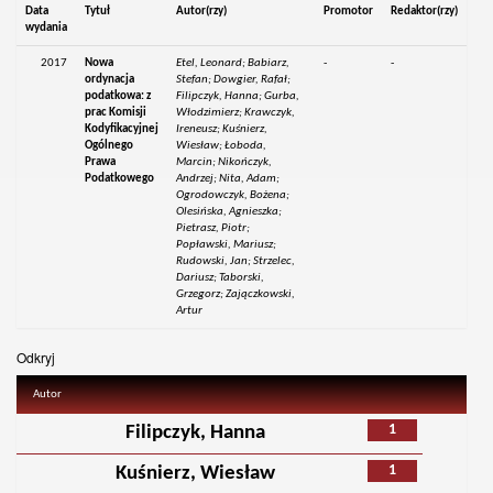
Data
Tytuł
Autor(rzy)
Promotor
Redaktor(rzy)
wydania
2017
Nowa
Etel, Leonard; Babiarz,
-
-
ordynacja
Stefan; Dowgier, Rafał;
podatkowa: z
Filipczyk, Hanna; Gurba,
prac Komisji
Włodzimierz; Krawczyk,
Kodyfikacyjnej
Ireneusz; Kuśnierz,
Ogólnego
Wiesław; Łoboda,
Prawa
Marcin; Nikończyk,
Podatkowego
Andrzej; Nita, Adam;
Ogrodowczyk, Bożena;
Olesińska, Agnieszka;
Pietrasz, Piotr;
Popławski, Mariusz;
Rudowski, Jan; Strzelec,
Dariusz; Taborski,
Grzegorz; Zajączkowski,
Artur
Odkryj
Autor
1
Filipczyk, Hanna
1
Kuśnierz, Wiesław