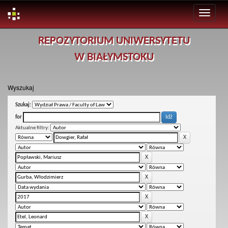
Skip
REPOZYTORIUM UNIWERSYTETU
navigation
W BIAŁYMSTOKU
Wyszukaj
Szukaj:
for
Aktualne filtry: