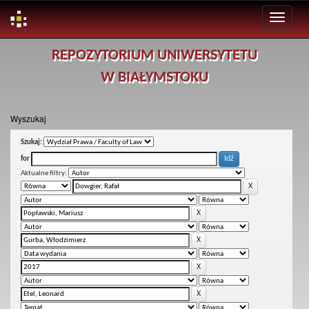
Skip
REPOZYTORIUM UNIWERSYTETU
navigation
W BIAŁYMSTOKU
Wyszukaj
Szukaj:
for
Aktualne filtry: