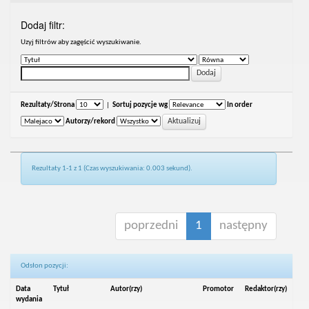
Dodaj filtr:
Uzyj filtrów aby zagęścić wyszukiwanie.
Rezultaty/Strona
|
Sortuj pozycje wg
In order
Autorzy/rekord
Rezultaty 1-1 z 1 (Czas wyszukiwania: 0.003 sekund).
poprzedni
1
następny
Odsłon pozycji:
Data
Tytuł
Autor(rzy)
Promotor
Redaktor(rzy)
wydania