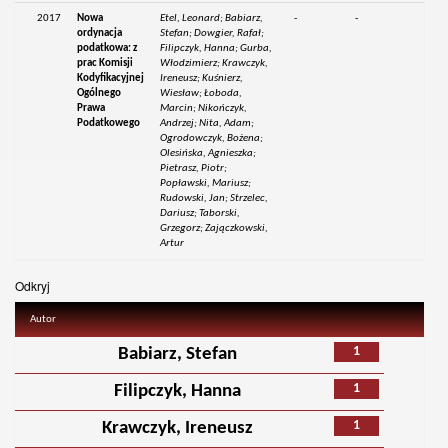
2017
Nowa
Etel, Leonard; Babiarz,
-
-
ordynacja
Stefan; Dowgier, Rafał;
podatkowa: z
Filipczyk, Hanna; Gurba,
prac Komisji
Włodzimierz; Krawczyk,
Kodyfikacyjnej
Ireneusz; Kuśnierz,
Ogólnego
Wiesław; Łoboda,
Prawa
Marcin; Nikończyk,
Podatkowego
Andrzej; Nita, Adam;
Ogrodowczyk, Bożena;
Olesińska, Agnieszka;
Pietrasz, Piotr;
Popławski, Mariusz;
Rudowski, Jan; Strzelec,
Dariusz; Taborski,
Grzegorz; Zajączkowski,
Artur
Odkryj
Autor
1
Babiarz, Stefan
1
Filipczyk, Hanna
1
Krawczyk, Ireneusz