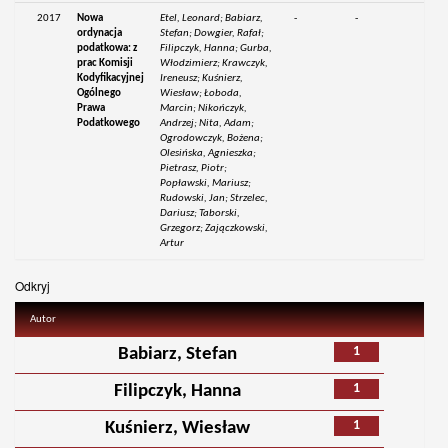
2017
Nowa
Etel, Leonard; Babiarz,
-
-
ordynacja
Stefan; Dowgier, Rafał;
podatkowa: z
Filipczyk, Hanna; Gurba,
prac Komisji
Włodzimierz; Krawczyk,
Kodyfikacyjnej
Ireneusz; Kuśnierz,
Ogólnego
Wiesław; Łoboda,
Prawa
Marcin; Nikończyk,
Podatkowego
Andrzej; Nita, Adam;
Ogrodowczyk, Bożena;
Olesińska, Agnieszka;
Pietrasz, Piotr;
Popławski, Mariusz;
Rudowski, Jan; Strzelec,
Dariusz; Taborski,
Grzegorz; Zajączkowski,
Artur
Odkryj
Autor
1
Babiarz, Stefan
1
Filipczyk, Hanna
1
Kuśnierz, Wiesław