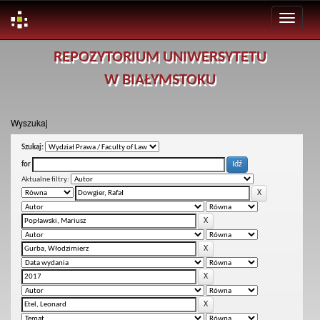
Skip
REPOZYTORIUM UNIWERSYTETU
navigation
W BIAŁYMSTOKU
Wyszukaj
Szukaj:
for
Aktualne filtry: