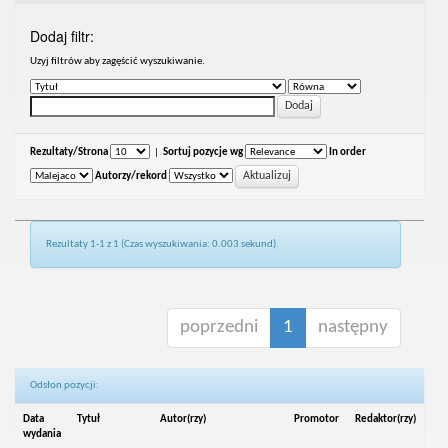
Dodaj filtr:
Uzyj filtrów aby zagęścić wyszukiwanie.
Rezultaty/Strona
|
Sortuj pozycje wg
In order
Autorzy/rekord
Rezultaty 1-1 z 1 (Czas wyszukiwania: 0.003 sekund).
poprzedni
1
następny
Odsłon pozycji:
Data
Tytuł
Autor(rzy)
Promotor
Redaktor(rzy)
wydania