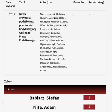
Data
Tytuł
Autor(rzy)
Promotor
Redaktor(rzy)
wydania
2017
Nowa
Etel, Leonard; Babiarz,
-
-
ordynacja
Stefan; Dowgier, Rafał;
podatkowa: z
Filipczyk, Hanna; Gurba,
prac Komisji
Włodzimierz; Krawczyk,
Kodyfikacyjnej
Ireneusz; Kuśnierz,
Ogólnego
Wiesław; Łoboda,
Prawa
Marcin; Nikończyk,
Podatkowego
Andrzej; Nita, Adam;
Ogrodowczyk, Bożena;
Olesińska, Agnieszka;
Pietrasz, Piotr;
Popławski, Mariusz;
Rudowski, Jan; Strzelec,
Dariusz; Taborski,
Grzegorz; Zajączkowski,
Artur
Odkryj
Autor
1
Babiarz, Stefan
1
Nita, Adam