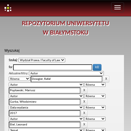
Skip
REPOZYTORIUM UNIWERSYTETU
navigation
W BIAŁYMSTOKU
Wyszukaj
Szukaj:
for
Aktualne filtry: