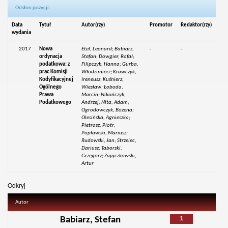
Odsłon pozycji:
Data
Tytuł
Autor(rzy)
Promotor
Redaktor(rzy)
wydania
2017
Nowa
Etel, Leonard; Babiarz,
-
-
ordynacja
Stefan; Dowgier, Rafał;
podatkowa: z
Filipczyk, Hanna; Gurba,
prac Komisji
Włodzimierz; Krawczyk,
Kodyfikacyjnej
Ireneusz; Kuśnierz,
Ogólnego
Wiesław; Łoboda,
Prawa
Marcin; Nikończyk,
Podatkowego
Andrzej; Nita, Adam;
Ogrodowczyk, Bożena;
Olesińska, Agnieszka;
Pietrasz, Piotr;
Popławski, Mariusz;
Rudowski, Jan; Strzelec,
Dariusz; Taborski,
Grzegorz; Zajączkowski,
Artur
Odkryj
Autor
1
Babiarz, Stefan