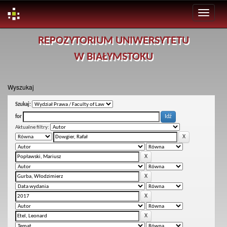
Skip
REPOZYTORIUM UNIWERSYTETU
navigation
W BIAŁYMSTOKU
Wyszukaj
Szukaj:
for
Aktualne filtry: