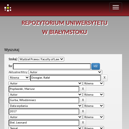
Skip
REPOZYTORIUM UNIWERSYTETU
navigation
W BIAŁYMSTOKU
Wyszukaj
Szukaj:
for
Aktualne filtry: