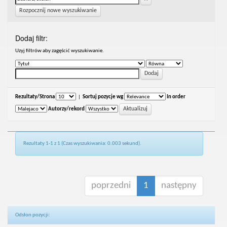
Rozpocznij nowe wyszukiwanie
Dodaj filtr:
Uzyj filtrów aby zagęścić wyszukiwanie.
Rezultaty/Strona
|
Sortuj pozycje wg
In order
Autorzy/rekord
Rezultaty 1-1 z 1 (Czas wyszukiwania: 0.003 sekund).
poprzedni
1
następny
Odsłon pozycji: