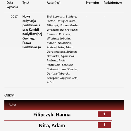
Data
Tytuł
Autor(rzy)
Promotor
Redaktor(rzy)
wydania
2017
Nowa
Etel, Leonard; Babiarz,
-
-
ordynacja
Stefan; Dowgier, Rafał;
podatkowa: z
Filipczyk, Hanna; Gurba,
prac Komisji
Włodzimierz; Krawczyk,
Kodyfikacyjnej
Ireneusz; Kuśnierz,
Ogólnego
Wiesław; Łoboda,
Prawa
Marcin; Nikończyk,
Podatkowego
Andrzej; Nita, Adam;
Ogrodowczyk, Bożena;
Olesińska, Agnieszka;
Pietrasz, Piotr;
Popławski, Mariusz;
Rudowski, Jan; Strzelec,
Dariusz; Taborski,
Grzegorz; Zajączkowski,
Artur
Odkryj
Autor
1
Filipczyk, Hanna
1
Nita, Adam