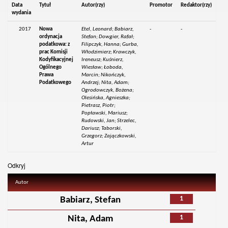
Data
Tytuł
Autor(rzy)
Promotor
Redaktor(rzy)
wydania
2017
Nowa
Etel, Leonard; Babiarz,
-
-
ordynacja
Stefan; Dowgier, Rafał;
podatkowa: z
Filipczyk, Hanna; Gurba,
prac Komisji
Włodzimierz; Krawczyk,
Kodyfikacyjnej
Ireneusz; Kuśnierz,
Ogólnego
Wiesław; Łoboda,
Prawa
Marcin; Nikończyk,
Podatkowego
Andrzej; Nita, Adam;
Ogrodowczyk, Bożena;
Olesińska, Agnieszka;
Pietrasz, Piotr;
Popławski, Mariusz;
Rudowski, Jan; Strzelec,
Dariusz; Taborski,
Grzegorz; Zajączkowski,
Artur
Odkryj
Autor
1
Babiarz, Stefan
1
Nita, Adam