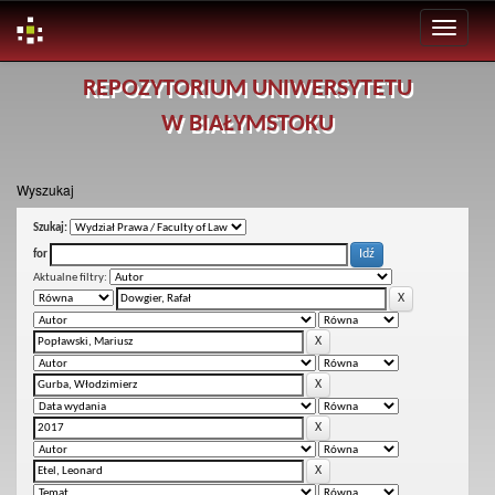
Skip
REPOZYTORIUM UNIWERSYTETU
navigation
W BIAŁYMSTOKU
Wyszukaj
Szukaj:
for
Aktualne filtry: