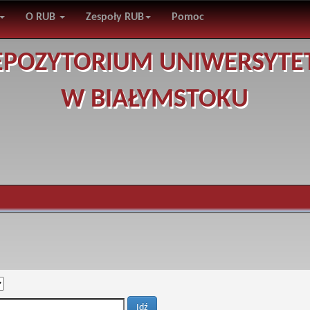
O RUB
Zespoły RUB
Pomoc
EPOZYTORIUM UNIWERSYTE
W BIAŁYMSTOKU