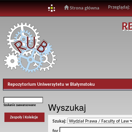
Przeglądaj:
Strona główna
Skip
R
navigation
Repozytorium Uniwersytetu w Białymstoku
Wyszukaj
Szukanie zaawansowane
Zespoły i Kolekcje
Szukaj:
for