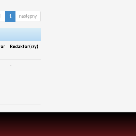
i
1
następny
tor
Redaktor(rzy)
-