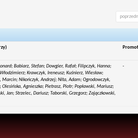
poprzedn
rzy)
Promo
eonard; Babiarz, Stefan; Dowgier, Rafał; Filipczyk, Hanna;
-
Włodzimierz; Krawczyk, Ireneusz; Kuśnierz, Wiesław;
 Marcin; Nikończyk, Andrzej; Nita, Adam; Ogrodowczyk,
 Olesińska, Agnieszka; Pietrasz, Piotr; Popławski, Mariusz;
i, Jan; Strzelec, Dariusz; Taborski, Grzegorz; Zajączkowski,