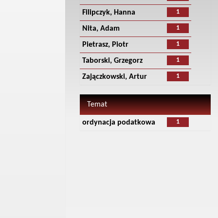
1
Filipczyk, Hanna
1
Nita, Adam
1
Pietrasz, Piotr
1
Taborski, Grzegorz
1
Zajączkowski, Artur
Temat
1
ordynacja podatkowa