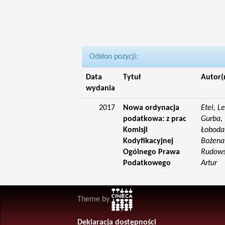
Odsłon pozycji:
Data
Tytuł
Autor(
wydania
2017
Nowa ordynacja
Etel, L
podatkowa: z prac
Gurba, 
Komisji
Łoboda,
Kodyfikacyjnej
Bożena;
Ogólnego Prawa
Rudowsk
Podatkowego
Artur
Theme by
Deklaracja dostępności