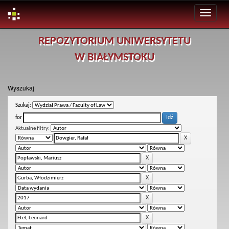
Skip
REPOZYTORIUM UNIWERSYTETU
navigation
W BIAŁYMSTOKU
Wyszukaj
Szukaj:
for
Aktualne filtry: