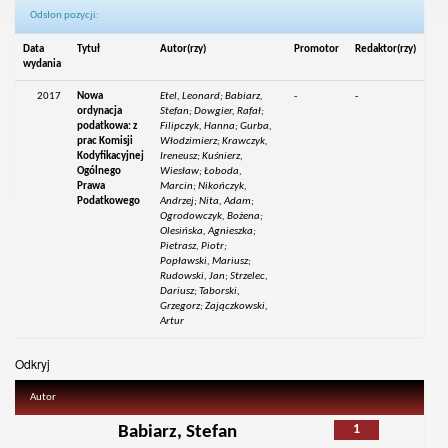
Odsłon pozycji:
Data
Tytuł
Autor(rzy)
Promotor
Redaktor(rzy)
wydania
2017
Nowa
Etel, Leonard; Babiarz,
-
-
ordynacja
Stefan; Dowgier, Rafał;
podatkowa: z
Filipczyk, Hanna; Gurba,
prac Komisji
Włodzimierz; Krawczyk,
Kodyfikacyjnej
Ireneusz; Kuśnierz,
Ogólnego
Wiesław; Łoboda,
Prawa
Marcin; Nikończyk,
Podatkowego
Andrzej; Nita, Adam;
Ogrodowczyk, Bożena;
Olesińska, Agnieszka;
Pietrasz, Piotr;
Popławski, Mariusz;
Rudowski, Jan; Strzelec,
Dariusz; Taborski,
Grzegorz; Zajączkowski,
Artur
Odkryj
Autor
1
Babiarz, Stefan