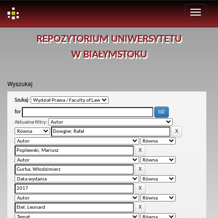
Skip
REPOZYTORIUM UNIWERSYTETU
navigation
W BIAŁYMSTOKU
Wyszukaj
Szukaj:
for
Aktualne filtry: