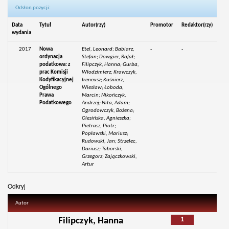
Odsłon pozycji:
Data
Tytuł
Autor(rzy)
Promotor
Redaktor(rzy)
wydania
2017
Nowa
Etel, Leonard; Babiarz,
-
-
ordynacja
Stefan; Dowgier, Rafał;
podatkowa: z
Filipczyk, Hanna; Gurba,
prac Komisji
Włodzimierz; Krawczyk,
Kodyfikacyjnej
Ireneusz; Kuśnierz,
Ogólnego
Wiesław; Łoboda,
Prawa
Marcin; Nikończyk,
Podatkowego
Andrzej; Nita, Adam;
Ogrodowczyk, Bożena;
Olesińska, Agnieszka;
Pietrasz, Piotr;
Popławski, Mariusz;
Rudowski, Jan; Strzelec,
Dariusz; Taborski,
Grzegorz; Zajączkowski,
Artur
Odkryj
Autor
1
Filipczyk, Hanna