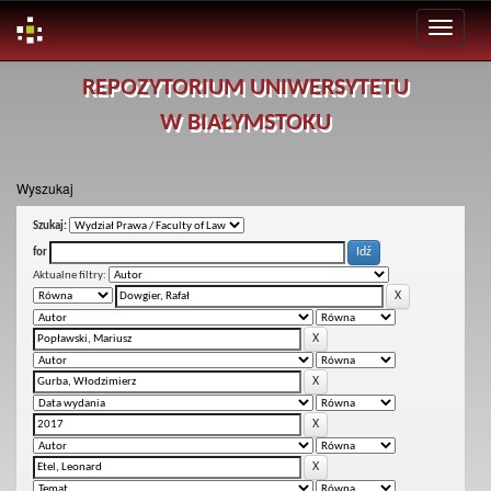
Skip
REPOZYTORIUM UNIWERSYTETU
navigation
W BIAŁYMSTOKU
Wyszukaj
Szukaj:
for
Aktualne filtry: