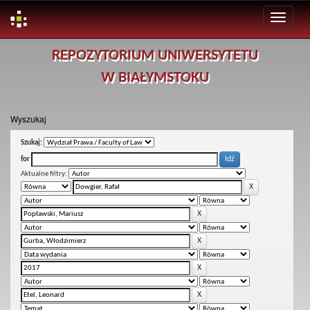
Skip
REPOZYTORIUM UNIWERSYTETU
navigation
W BIAŁYMSTOKU
Wyszukaj
Szukaj:
for
Aktualne filtry: