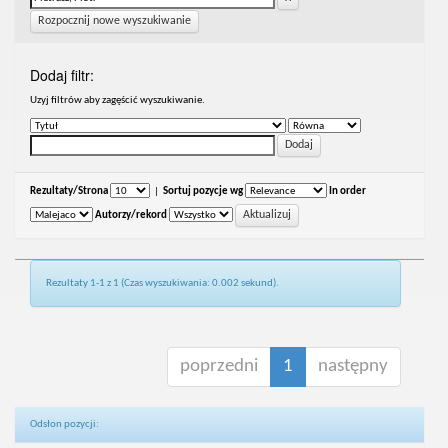
Rozpocznij nowe wyszukiwanie
Dodaj filtr:
Uzyj filtrów aby zagęścić wyszukiwanie.
Rezultaty/Strona
|
Sortuj pozycje wg
In order
Autorzy/rekord
Rezultaty 1-1 z 1 (Czas wyszukiwania: 0.002 sekund).
poprzedni
1
następny
Odsłon pozycji: