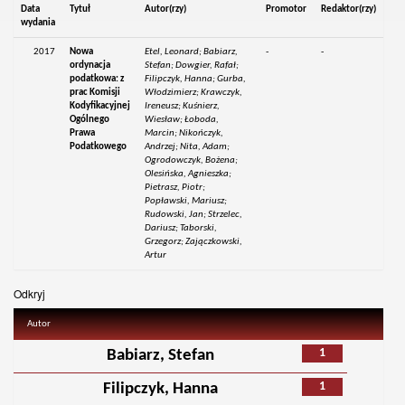
Data
Tytuł
Autor(rzy)
Promotor
Redaktor(rzy)
wydania
2017
Nowa
Etel, Leonard; Babiarz,
-
-
ordynacja
Stefan; Dowgier, Rafał;
podatkowa: z
Filipczyk, Hanna; Gurba,
prac Komisji
Włodzimierz; Krawczyk,
Kodyfikacyjnej
Ireneusz; Kuśnierz,
Ogólnego
Wiesław; Łoboda,
Prawa
Marcin; Nikończyk,
Podatkowego
Andrzej; Nita, Adam;
Ogrodowczyk, Bożena;
Olesińska, Agnieszka;
Pietrasz, Piotr;
Popławski, Mariusz;
Rudowski, Jan; Strzelec,
Dariusz; Taborski,
Grzegorz; Zajączkowski,
Artur
Odkryj
Autor
1
Babiarz, Stefan
1
Filipczyk, Hanna