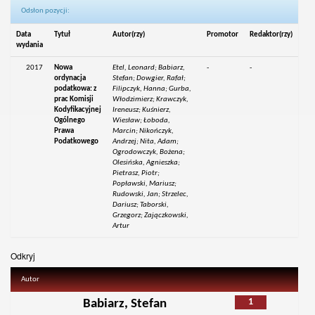
Odsłon pozycji:
Data
Tytuł
Autor(rzy)
Promotor
Redaktor(rzy)
wydania
2017
Nowa
Etel, Leonard; Babiarz,
-
-
ordynacja
Stefan; Dowgier, Rafał;
podatkowa: z
Filipczyk, Hanna; Gurba,
prac Komisji
Włodzimierz; Krawczyk,
Kodyfikacyjnej
Ireneusz; Kuśnierz,
Ogólnego
Wiesław; Łoboda,
Prawa
Marcin; Nikończyk,
Podatkowego
Andrzej; Nita, Adam;
Ogrodowczyk, Bożena;
Olesińska, Agnieszka;
Pietrasz, Piotr;
Popławski, Mariusz;
Rudowski, Jan; Strzelec,
Dariusz; Taborski,
Grzegorz; Zajączkowski,
Artur
Odkryj
Autor
1
Babiarz, Stefan