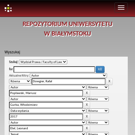
Skip
REPOZYTORIUM UNIWERSYTETU
navigation
W BIAŁYMSTOKU
Wyszukaj
Szukaj:
for
Aktualne filtry: