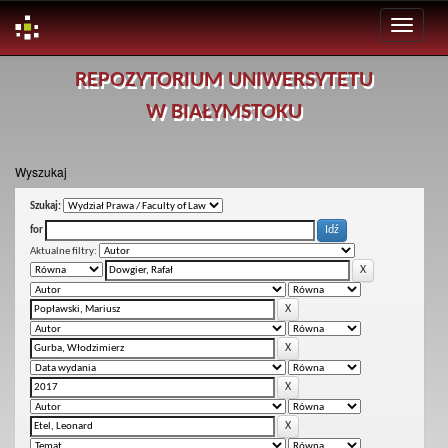
Skip
REPOZYTORIUM UNIWERSYTETU
navigation
W BIAŁYMSTOKU
Wyszukaj
Szukaj:
for
Aktualne filtry: