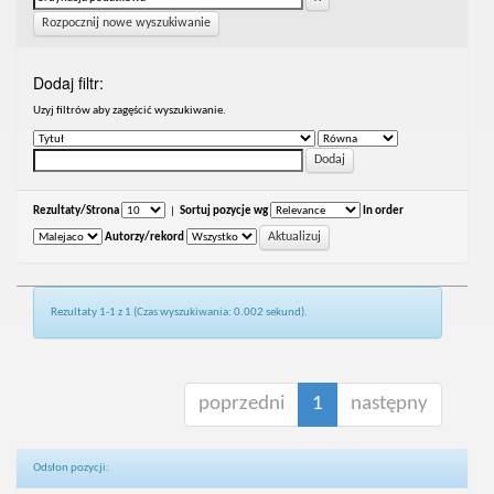
Rozpocznij nowe wyszukiwanie
Dodaj filtr:
Uzyj filtrów aby zagęścić wyszukiwanie.
Rezultaty/Strona
|
Sortuj pozycje wg
In order
Autorzy/rekord
Rezultaty 1-1 z 1 (Czas wyszukiwania: 0.002 sekund).
poprzedni
1
następny
Odsłon pozycji: