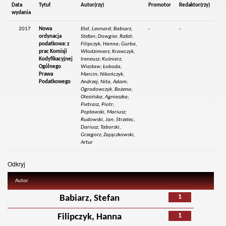
Data
Tytuł
Autor(rzy)
Promotor
Redaktor(rzy)
wydania
2017
Nowa
Etel, Leonard; Babiarz,
-
-
ordynacja
Stefan; Dowgier, Rafał;
podatkowa: z
Filipczyk, Hanna; Gurba,
prac Komisji
Włodzimierz; Krawczyk,
Kodyfikacyjnej
Ireneusz; Kuśnierz,
Ogólnego
Wiesław; Łoboda,
Prawa
Marcin; Nikończyk,
Podatkowego
Andrzej; Nita, Adam;
Ogrodowczyk, Bożena;
Olesińska, Agnieszka;
Pietrasz, Piotr;
Popławski, Mariusz;
Rudowski, Jan; Strzelec,
Dariusz; Taborski,
Grzegorz; Zajączkowski,
Artur
Odkryj
Autor
1
Babiarz, Stefan
1
Filipczyk, Hanna