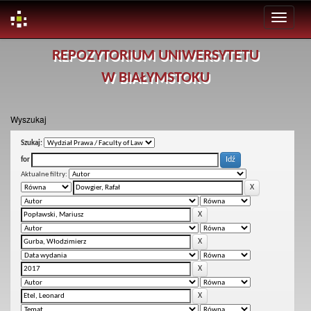
Skip
REPOZYTORIUM UNIWERSYTETU
navigation
W BIAŁYMSTOKU
Wyszukaj
Szukaj:
for
Aktualne filtry: