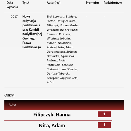
Data
Tytuł
Autor(rzy)
Promotor
Redaktor(rzy)
wydania
2017
Nowa
Etel, Leonard; Babiarz,
-
-
ordynacja
Stefan; Dowgier, Rafał;
podatkowa: z
Filipczyk, Hanna; Gurba,
prac Komisji
Włodzimierz; Krawczyk,
Kodyfikacyjnej
Ireneusz; Kuśnierz,
Ogólnego
Wiesław; Łoboda,
Prawa
Marcin; Nikończyk,
Podatkowego
Andrzej; Nita, Adam;
Ogrodowczyk, Bożena;
Olesińska, Agnieszka;
Pietrasz, Piotr;
Popławski, Mariusz;
Rudowski, Jan; Strzelec,
Dariusz; Taborski,
Grzegorz; Zajączkowski,
Artur
Odkryj
Autor
1
Filipczyk, Hanna
1
Nita, Adam