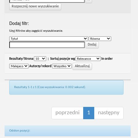
Rozpocznij nowe wyszukiwanie
Dodaj filtr:
Uzyj filtrów aby zagęścić wyszukiwanie.
Rezultaty/Strona
|
Sortuj pozycje wg
In order
Autorzy/rekord
Rezultaty 1-1 z 1 (Czas wyszukiwania: 0.002 sekund).
poprzedni
1
następny
Odsłon pozycji: