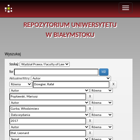
Skip
REPOZYTORIUM UNIWERSYTETU
navigation
W BIAŁYMSTOKU
Wyszukaj
Szukaj:
for
Aktualne filtry: