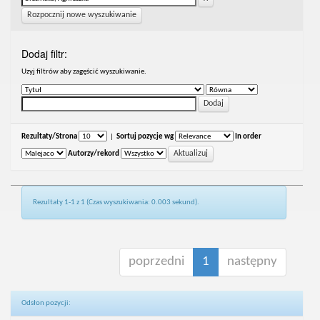
Rozpocznij nowe wyszukiwanie
Dodaj filtr:
Uzyj filtrów aby zagęścić wyszukiwanie.
Rezultaty/Strona
|
Sortuj pozycje wg
In order
Autorzy/rekord
Rezultaty 1-1 z 1 (Czas wyszukiwania: 0.003 sekund).
poprzedni
1
następny
Odsłon pozycji: