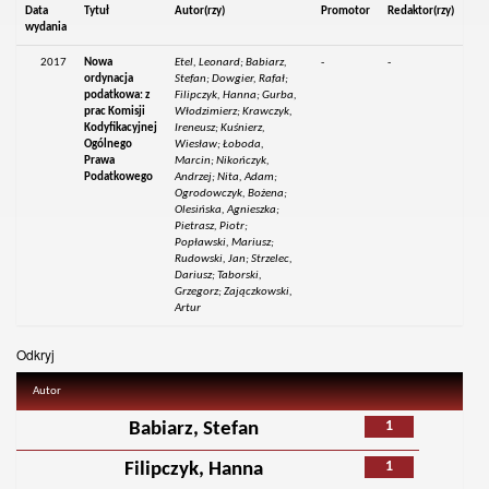
Data
Tytuł
Autor(rzy)
Promotor
Redaktor(rzy)
wydania
2017
Nowa
Etel, Leonard; Babiarz,
-
-
ordynacja
Stefan; Dowgier, Rafał;
podatkowa: z
Filipczyk, Hanna; Gurba,
prac Komisji
Włodzimierz; Krawczyk,
Kodyfikacyjnej
Ireneusz; Kuśnierz,
Ogólnego
Wiesław; Łoboda,
Prawa
Marcin; Nikończyk,
Podatkowego
Andrzej; Nita, Adam;
Ogrodowczyk, Bożena;
Olesińska, Agnieszka;
Pietrasz, Piotr;
Popławski, Mariusz;
Rudowski, Jan; Strzelec,
Dariusz; Taborski,
Grzegorz; Zajączkowski,
Artur
Odkryj
Autor
1
Babiarz, Stefan
1
Filipczyk, Hanna