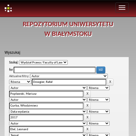
Skip
REPOZYTORIUM UNIWERSYTETU
navigation
W BIAŁYMSTOKU
Wyszukaj
Szukaj:
for
Aktualne filtry: