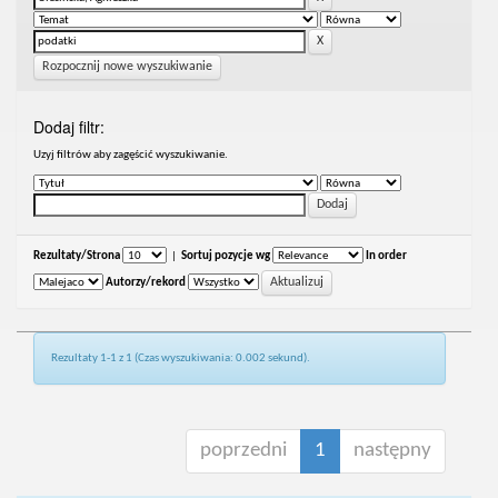
Rozpocznij nowe wyszukiwanie
Dodaj filtr:
Uzyj filtrów aby zagęścić wyszukiwanie.
Rezultaty/Strona
|
Sortuj pozycje wg
In order
Autorzy/rekord
Rezultaty 1-1 z 1 (Czas wyszukiwania: 0.002 sekund).
poprzedni
1
następny