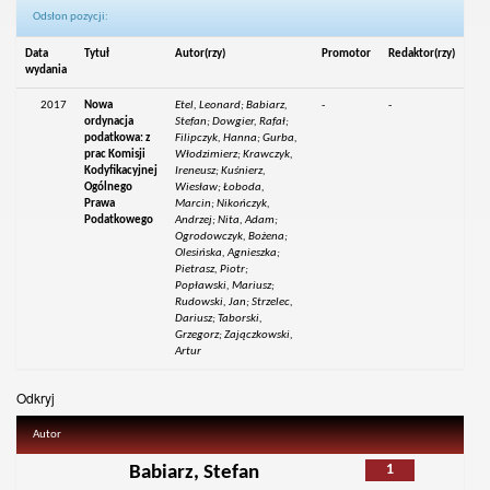
Odsłon pozycji:
Data
Tytuł
Autor(rzy)
Promotor
Redaktor(rzy)
wydania
2017
Nowa
Etel, Leonard; Babiarz,
-
-
ordynacja
Stefan; Dowgier, Rafał;
podatkowa: z
Filipczyk, Hanna; Gurba,
prac Komisji
Włodzimierz; Krawczyk,
Kodyfikacyjnej
Ireneusz; Kuśnierz,
Ogólnego
Wiesław; Łoboda,
Prawa
Marcin; Nikończyk,
Podatkowego
Andrzej; Nita, Adam;
Ogrodowczyk, Bożena;
Olesińska, Agnieszka;
Pietrasz, Piotr;
Popławski, Mariusz;
Rudowski, Jan; Strzelec,
Dariusz; Taborski,
Grzegorz; Zajączkowski,
Artur
Odkryj
Autor
1
Babiarz, Stefan