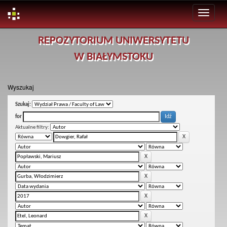
Skip
REPOZYTORIUM UNIWERSYTETU
navigation
W BIAŁYMSTOKU
Wyszukaj
Szukaj:
for
Aktualne filtry: