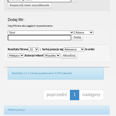
Rozpocznij nowe wyszukiwanie
Dodaj filtr:
Uzyj filtrów aby zagęścić wyszukiwanie.
Rezultaty/Strona
|
Sortuj pozycje wg
In order
Autorzy/rekord
Rezultaty 1-1 z 1 (Czas wyszukiwania: 0.003 sekund).
poprzedni
1
następny
Odsłon pozycji: