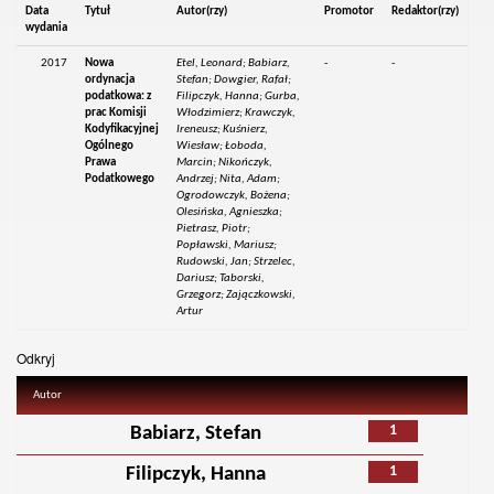
Data
Tytuł
Autor(rzy)
Promotor
Redaktor(rzy)
wydania
2017
Nowa
Etel, Leonard; Babiarz,
-
-
ordynacja
Stefan; Dowgier, Rafał;
podatkowa: z
Filipczyk, Hanna; Gurba,
prac Komisji
Włodzimierz; Krawczyk,
Kodyfikacyjnej
Ireneusz; Kuśnierz,
Ogólnego
Wiesław; Łoboda,
Prawa
Marcin; Nikończyk,
Podatkowego
Andrzej; Nita, Adam;
Ogrodowczyk, Bożena;
Olesińska, Agnieszka;
Pietrasz, Piotr;
Popławski, Mariusz;
Rudowski, Jan; Strzelec,
Dariusz; Taborski,
Grzegorz; Zajączkowski,
Artur
Odkryj
Autor
1
Babiarz, Stefan
1
Filipczyk, Hanna