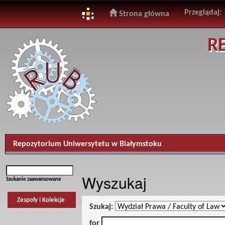
Przeglądaj:
Strona główna
Skip
R
navigation
Repozytorium Uniwersytetu w Białymstoku
Wyszukaj
Szukanie zaawansowane
Zespoły i Kolekcje
Szukaj:
for