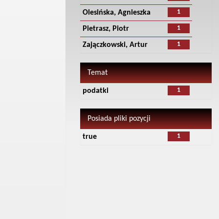
1
Olesińska, Agnieszka
1
Pietrasz, Piotr
1
Zajączkowski, Artur
Temat
1
podatki
Posiada pliki pozycji
1
true