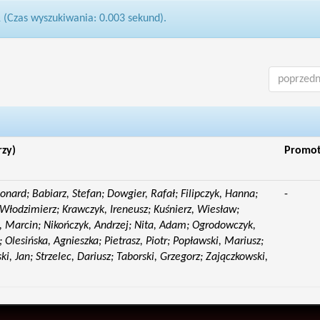
1 (Czas wyszukiwania: 0.003 sekund).
poprzedn
rzy)
Promo
eonard; Babiarz, Stefan; Dowgier, Rafał; Filipczyk, Hanna;
-
Włodzimierz; Krawczyk, Ireneusz; Kuśnierz, Wiesław;
 Marcin; Nikończyk, Andrzej; Nita, Adam; Ogrodowczyk,
 Olesińska, Agnieszka; Pietrasz, Piotr; Popławski, Mariusz;
i, Jan; Strzelec, Dariusz; Taborski, Grzegorz; Zajączkowski,