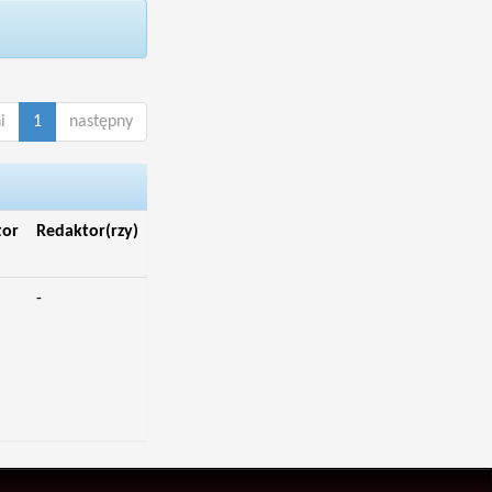
i
1
następny
tor
Redaktor(rzy)
-