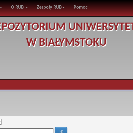
O RUB
Zespoły RUB
Pomoc
EPOZYTORIUM UNIWERSYTE
W BIAŁYMSTOKU