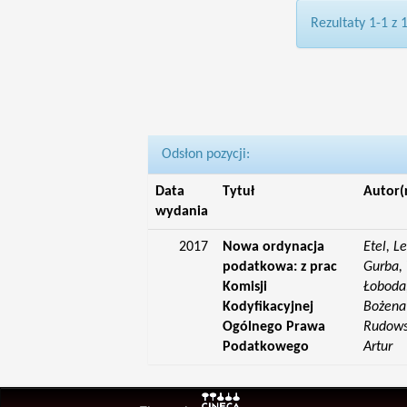
Rezultaty 1-1 z 
Odsłon pozycji:
Data
Tytuł
Autor(
wydania
2017
Nowa ordynacja
Etel, L
podatkowa: z prac
Gurba, 
Komisji
Łoboda,
Kodyfikacyjnej
Bożena;
Ogólnego Prawa
Rudowsk
Podatkowego
Artur