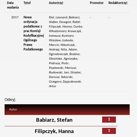
Data
Tytuł
Autor(rzy)
Promotor
Redaktor(rzy)
wydania
2017
Nowa
Etel, Leonard; Babiarz,
-
-
ordynacja
Stefan; Dowgier, Rafał;
podatkowa: z
Filipczyk, Hanna; Gurba,
prac Komisji
Włodzimierz; Krawczyk,
Kodyfikacyjnej
Ireneusz; Kuśnierz,
Ogólnego
Wiesław; Łoboda,
Prawa
Marcin; Nikończyk,
Podatkowego
Andrzej; Nita, Adam;
Ogrodowczyk, Bożena;
Olesińska, Agnieszka;
Pietrasz, Piotr;
Popławski, Mariusz;
Rudowski, Jan; Strzelec,
Dariusz; Taborski,
Grzegorz; Zajączkowski,
Artur
Odkryj
Autor
1
Babiarz, Stefan
1
Filipczyk, Hanna