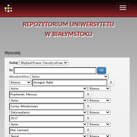
Skip
REPOZYTORIUM UNIWERSYTETU
navigation
W BIAŁYMSTOKU
Wyszukaj
Szukaj:
for
Aktualne filtry: