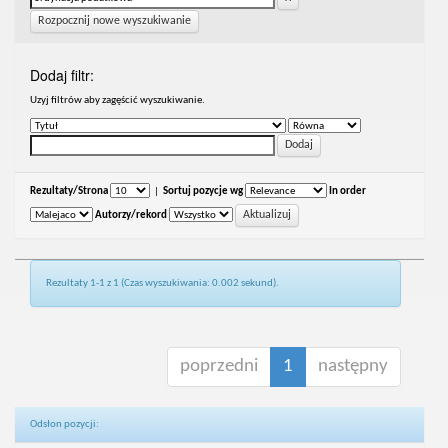
Rozpocznij nowe wyszukiwanie
Dodaj filtr:
Uzyj filtrów aby zagęścić wyszukiwanie.
Rezultaty/Strona
|
Sortuj pozycje wg
In order
Autorzy/rekord
Rezultaty 1-1 z 1 (Czas wyszukiwania: 0.002 sekund).
poprzedni
1
następny
Odsłon pozycji: