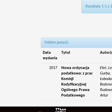
Rezultaty 1-1 z 
Odsłon pozycji:
Data
Tytuł
Autor(
wydania
2017
Nowa ordynacja
Etel, L
podatkowa: z prac
Gurba, 
Komisji
Łoboda,
Kodyfikacyjnej
Bożena;
Ogólnego Prawa
Rudowsk
Podatkowego
Artur