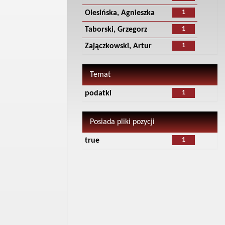
1
Olesińska, Agnieszka
1
Taborski, Grzegorz
1
Zajączkowski, Artur
Temat
1
podatki
Posiada pliki pozycji
1
true