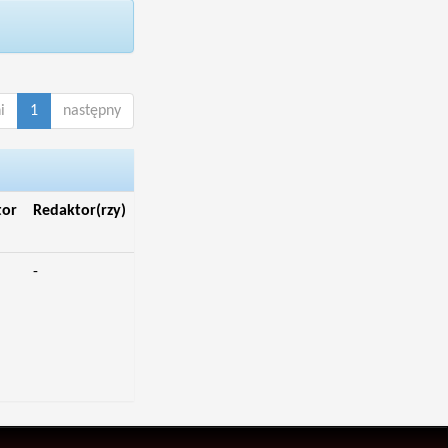
i
1
następny
tor
Redaktor(rzy)
-