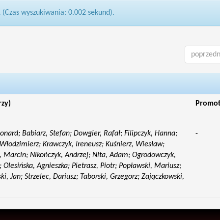
1 (Czas wyszukiwania: 0.002 sekund).
poprzedn
rzy)
Promo
eonard; Babiarz, Stefan; Dowgier, Rafał; Filipczyk, Hanna;
-
Włodzimierz; Krawczyk, Ireneusz; Kuśnierz, Wiesław;
 Marcin; Nikończyk, Andrzej; Nita, Adam; Ogrodowczyk,
 Olesińska, Agnieszka; Pietrasz, Piotr; Popławski, Mariusz;
i, Jan; Strzelec, Dariusz; Taborski, Grzegorz; Zajączkowski,