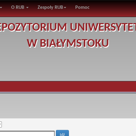
O RUB
Zespoły RUB
Pomoc
EPOZYTORIUM UNIWERSYTE
W BIAŁYMSTOKU