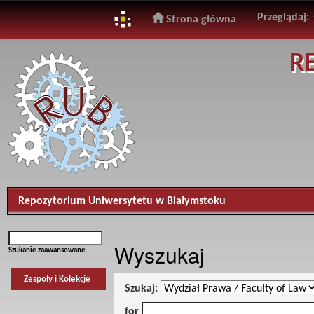
Przeglądaj:
Strona główna
Skip
R
navigation
Repozytorium Uniwersytetu w Białymstoku
Wyszukaj
Szukanie zaawansowane
Zespoły i Kolekcje
Szukaj:
for